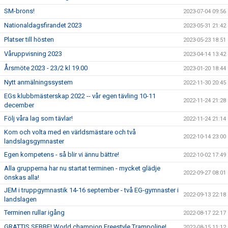
SM-brons!
2023-07-04 09:56
Nationaldagsfirandet 2023
2023-05-31 21:42
Platser till hösten
2023-05-23 18:51
Våruppvisning 2023
2023-04-14 13:42
Årsmöte 2023 - 23/2 kl 19.00
2023-01-20 18:44
Nytt anmälningssystem
2022-11-30 20:45
EGs klubbmästerskap 2022 -- vår egen tävling 10-11
2022-11-24 21:28
december
Följ våra lag som tävlar!
2022-11-24 21:14
Kom och volta med en världsmästare och två
2022-10-14 23:00
landslagsgymnaster
Egen kompetens - så blir vi ännu bättre!
2022-10-02 17:49
Alla grupperna har nu startat terminen - mycket glädje
2022-09-27 08:01
önskas alla!
JEM i truppgymnastik 14-16 september - två EG-gymnaster i
2022-09-13 22:18
landslagen
Terminen rullar igång
2022-08-17 22:17
GRATTIS SEBBE! World champion Freestyle Trampoline!
2022-08-15 11:12