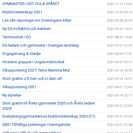
GYMNASTER I DET GULA SPÅRET
2021-11-13 12:45
Klubbmästerskap 2021
2021-10-29 09:15
Läs vårt reportage om föreningens killar!
2021-09-28 20:34
Ny EG-kollektion på webben
2021-09-23 19:43
Terminsstart i EG
2021-08-23 19:44
EG-ledare och gymnaster i Sveriges landslag
2021-07-07 16:29
Engagemang & Glädje
2021-06-09 17:31
Höstens grupper i Ungdomsblocket
2021-06-07 00:17
Våruppvisning 2021! Tema Mamma Mia!
2021-05-16 18:30
Stort grattis J/S herr och U dam vit!
2021-05-12 16:01
Våruppvisning 2021
2021-04-01 12:45
Ny styrelse
2021-03-14 22:17
Stort grattis till Årets gymnaster 2020 och Årets ledare
2021-02-21 22:56
2020!
Enebybergsgymnasternas klubbmästerskap 2020 (21)
2021-02-21 22:24
OBS! Tillfälliga justeringar i träningstider
2021-02-01 07:58
Välkomna tillbaka till gymnastiken!