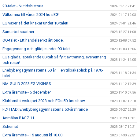
20-talet - Nutidshistoria
2024-01-17 21:41
Välkomna till våren 2024 hos EG!
2024-01-17 19:03
EG växer så det knakar under 10-talet!
2024-01-01 21:46
Samarbetspartner
2023-12-27 11:08
OO-talet - Ett händelserikt årtionde!
2023-12-08 07:52
Engagemang och glädje under 90-talet
2023-12-03 15:06
EGs glada, sprakande 80-tal! Så fyllt av träning, evenemang
2023-11-24 14:05
och resor!
Enebybergsgymnasterna 50 år – en tillbakablick på 1970-
2023-11-18 21:34
talet
NM-GULD 2023 EG VIKINGS
2023-11-12 17:39
Extra årsmöte - 6 december
2023-11-10 07:56
Klubbmästerskapet 2023 och EGs 50-års show
2023-11-07 19:18
FLYTTAD: Enebybergsgymnasterna 50-årsfirande
2023-09-27 22:29
Anmälan BAS7-11
2023-08-28 13:01
Schemat
2023-08-17 10:21
Extra årsmöte - 15 augusti kl 18.00
2023-07-30 22:31