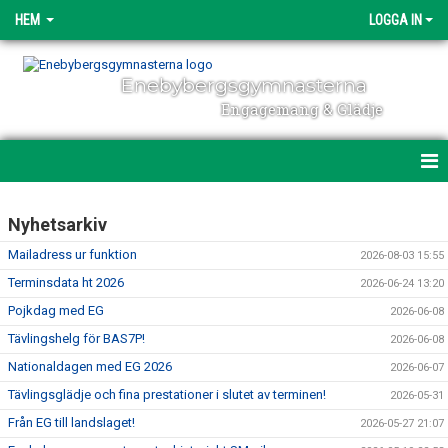
HEM
LOGGA IN
Enebybergsgymnasterna
Engagemang & Glädje
HEM
Nyhetsarkiv
DIREKTANMÄLAN
Mailadress ur funktion
2026-08-03 15:55
Terminsdata ht 2026
2026-06-24 13:20
OM ENEBYBERGSGYMNASTERNA
Pojkdag med EG
2026-06-08
ENGAGEMANG
Tävlingshelg för BAS7P!
2026-06-08
Nationaldagen med EG 2026
2026-06-07
NYHETER
Tävlingsglädje och fina prestationer i slutet av terminen!
2026-05-31
POLICY & DOKUMENT
Från EG till landslaget!
2026-05-27 21:07