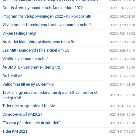
Grattis Årets gymnaster och Årets ledare 2022
2022-06-07 22:37
Program för Våruppvisningen 2022 - nu köööör vi!!!
2022-05-02 21:50
Vi välkomnar föreningens första verksamhetschef!
2022-04-29 18:28
Vilken tävlingshelg!
2022-04-24 19:02
Nu är det klart! Våruppvisningens tema är.....
2022-03-19 13:30
Läs Mitt i Danderyds fina artikel om EG!
2022-02-26 10:15
Vi söker verksamhetschef
2022-02-13 22:00
ÅRSMÖTE - välkommen den 24/2
2022-02-01 18:36
Du behövs!
2022-01-14 22:55
Välkomna till en ny EG-termin!
2022-01-14 21:58
Tack alla gymnaster, ledare, familj och EG-vänner för ett
2021-12-17 20:30
härligt KM!
Tider och programblad för KM
2021-12-01 14:13
Covidbevis på KM2021
2021-11-24 10:56
"Ta vara på tiden - det är värt det!"
2021-11-21 15:38
Tider KM 2021
2021-11-17 15:07