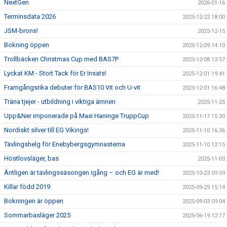
NextGen
2026-01-16
Terminsdata 2026
2025-12-22 18:00
JSM-brons!
2025-12-15
Bokning öppen
2025-12-09 14:10
Trollbäcken Christmas Cup med BAS7P
2025-12-08 13:57
Lyckat KM - Stort Tack för Er Insats!
2025-12-01 19:41
Framgångsrika debuter för BAS10 Vit och U-vit
2025-12-01 16:48
Träna tjejer - utbildning i viktiga ämnen
2025-11-25
Upp&Ner imponerade på Maxi Haninge TruppCup
2025-11-17 15:30
Nordiskt silver till EG Vikings!
2025-11-10 16:36
Tävlingshelg för Enebybergsgymnasterna
2025-11-10 12:15
Höstlovsläger, bas
2025-11-03
Äntligen är tävlingssäsongen igång – och EG är med!
2025-10-23 09:59
Killar född 2019
2025-09-29 15:14
Bokningen är öppen
2025-09-03 09:04
Sommarbasläger 2025
2025-06-19 12:17