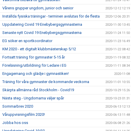
2021-01-24 10:47
Vårens grupper ungdom, junior och senior
2020-12-12 12:19
Inställda fysiska träningar - terminen avslutas för de flesta
2020-12-06 20:31
Uppdatering Covid 19 Enebybergsgymnasterna
2020-11-30 13:45
Senaste nytt Covid 19 Enebybergsgymnasterna
2020-11-24 11:50
EG söker en sportkoordinator
2020-11-23 16:49
KM 2020 - ett digitalt klubbmästerskap 5/12
2020-11-22 08:42
Fortsatt träning för gymnaster 5-15 år
2020-11-19 08:32
Föreläsning/utbildning för Ledare i EG
2020-11-11 08:34
Engagemang och glädje i gymnastiken!
2020-11-08
Träning för våra gymnaster de kommande veckorna
2020-11-01 10:55
Skärpta allmänna råd Stockholm - Covid19
2020-10-29 15:26
Nästa steg - Ungdomarna väljer spår
2020-10-23 01:31
Sommarbrev 2020
2020-06-13 12:13
Våruppvisningsfilm 2020!
2020-06-13 11:48
Jobba hos oss
2020-06-08 21:26
Uppdatering Covid-19 EG