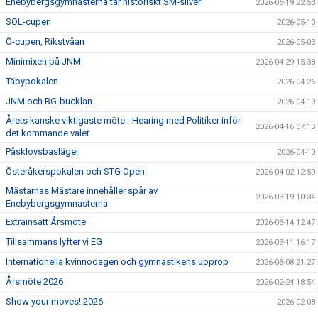
Enebybergsgymnasterna tar historiskt SM-silver
2026-05-19 22:53
KANSLIET
SOL-cupen
2026-05-10
VÅRA ANSTÄLLDA LEDARE
Ö-cupen, Rikstvåan
2026-05-03
Minimixen på JNM
2026-04-29 15:38
VALBEREDNING
Täbypokalen
2026-04-26
STYRELSE
JNM och BG-bucklan
2026-04-19
Årets kanske viktigaste möte - Hearing med Politiker inför
2026-04-16 07:13
LAGFÖRÄLDRAR
det kommande valet
Påsklovsbasläger
2026-04-10
HALLAR
Österåkerspokalen och STG Open
2026-04-02 12:59
Mästarnas Mästare innehåller spår av
FRÅGOR & SVAR
2026-03-19 10:34
Enebybergsgymnasterna
Extrainsatt Årsmöte
EVENT
2026-03-14 12:47
Tillsammans lyfter vi EG
2026-03-11 16:17
VAL AV SPÅR
Internationella kvinnodagen och gymnastikens upprop
2026-03-08 21:27
Årsmöte 2026
2026-02-24 18:54
KONTAKT
Show your moves! 2026
2026-02-08
MEDICINSKT STÖD