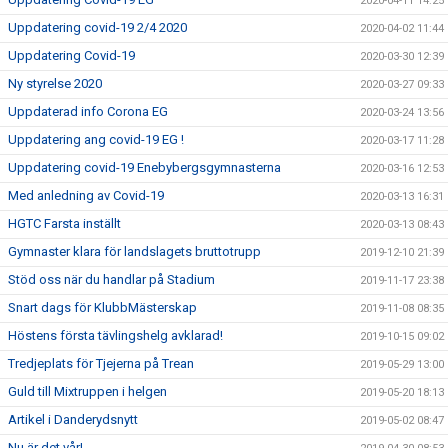
2020-04-11 14:25
Uppdatering covid-19 2/4 2020
2020-04-02 11:44
Uppdatering Covid-19
2020-03-30 12:39
Ny styrelse 2020
2020-03-27 09:33
Uppdaterad info Corona EG
2020-03-24 13:56
Uppdatering ang covid-19 EG !
2020-03-17 11:28
Uppdatering covid-19 Enebybergsgymnasterna
2020-03-16 12:53
Med anledning av Covid-19
2020-03-13 16:31
HGTC Farsta inställt
2020-03-13 08:43
Gymnaster klara för landslagets bruttotrupp
2019-12-10 21:39
Stöd oss när du handlar på Stadium
2019-11-17 23:38
Snart dags för KlubbMästerskap
2019-11-08 08:35
Höstens första tävlingshelg avklarad!
2019-10-15 09:02
Tredjeplats för Tjejerna på Trean
2019-05-29 13:00
Guld till Mixtruppen i helgen
2019-05-20 18:13
Artikel i Danderydsnytt
2019-05-02 08:47
Nu är det vår!