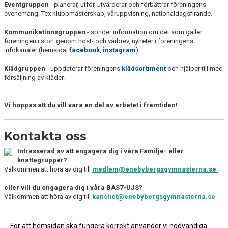
Eventgruppen
- planerar, utför, utvärderar och förbättrar föreningens
evenemang. Tex klubbmästerskap, våruppvisning, nationaldagsfirande.
Kommunikationsgruppen
- sprider information om det som gäller
föreningen i stort genom höst- och vårbrev, nyheter i föreningens
infokanaler (hemsida,
facebook
,
instagram
).
Klädgruppen
- uppdaterar föreningens
klädsortiment
och hjälper till med
försäljning av kläder.
Vi hoppas att du vill vara en del av arbetet i framtiden!
Kontakta oss
Intresserad av att engagera dig i våra Familje- eller
knattegrupper?
Välkommen att höra av dig till
medlem@enebybergsgymnasterna.se
eller vill du engagera dig i våra BAS7-UJS?
Välkommen att höra av dig till
kansliet@enebybergsgymnasterna.se
eller arbetsgrupper & styrelse?
Välkommen att höra av dig till
För att hemsidan ska fungera korrekt använder vi nödvändiga