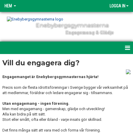
HEM
LOGGA IN
Enebybergsgymnasterna
Engagemang & Glädje
HEM
Vill du engagera dig?
DIREKTANMÄLAN
Engagemanget är Enebybergsgymnasternas hjärta!
OM ENEBYBERGSGYMNASTERNA
Precis som de flesta idrottsföreningar i Sverige bygger vår verksamhet på
att medlemmar, föräldrar och ledare engagerar sig - tillsammans.
ENGAGEMANG
Utan engagemang - ingen förening.
Men med engagemang - gemenskap, glädje och utveckling!
NYHETER
Alla kan bidra på sitt sätt.
Stort eller smått, ofta eller ibland - varje insats gör skillnad.
POLICY & DOKUMENT
Det finns många sätt att vara med och forma vår förening.