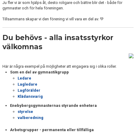
Ju fler vi är som hjälps åt, desto roligare och bättre blir det - både för
KANSLIET
gymnaster och för hela föreningen.
VÅRA ANSTÄLLDA LEDARE
Tillsammans skapar vi den förening vi vill vara en del av. 💚
VALBEREDNING
Du behövs - alla insatsstyrkor
STYRELSE
välkomnas
LAGFÖRÄLDRAR
Här är några exempel på möjligheter att engagera sig i olika roller.
HALLAR
Som en del av gymnastikgrupp
Ledare
FRÅGOR & SVAR
Lagledare
Lagförälder
EVENT
Klädansvarig
Enebybergsgymnasternas styrande enhetera
VAL AV SPÅR
styrelse
valberedning
KONTAKT
Arbetsgrupper - permanenta eller tillfälliga
MEDICINSKT STÖD