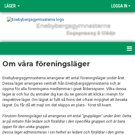
LÄGER
LOGGA IN
Enebybergsgymnasterna
Engagemang & Glädje
OM VÅRA FÖRENINGSLÄGER
Om våra föreningsläger
HÖSTLOVSLÄGER
Enebybergsgymnasterna arrangerar ett antal föreningsläger under året.
Dessa läger arrangeras centralt från Enebybergsgymnasterna och är
JANUARILÄGER
öppna för alla föreningens medlemmar i givet åldersspann. Vilka dessa
läger är och hur du anmäler dig kan du se genom att klicka i menyn för
SPORTLOVSLÄGER
respektive läger. Om lägret är fullt så finns det oftast möjighet att
bevaka
lägret. Du får då ett mejl om det släpps en plats - först till kvarn.
PÅSKLOVSLÄGER
Förutom föreningsläger så arrangeras ett antal "gruppläger" under året. Detta
är på initiativ från ledare och föräldrar i den specifika gruppen och är bara
SOMMARLÄGER
öppet för den unika gruppen.
Dessa läger administreras i sin helhet av ledare och föräldrar i den givna