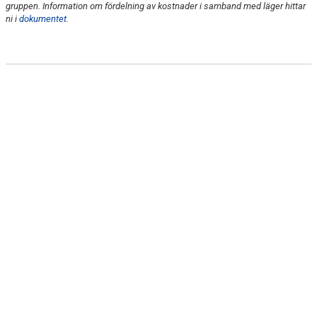
gruppen. Information om fördelning av kostnader i samband med läger hittar
KATRINEHOLM
ni i
dokumentet
.
AUGUSTILÄGER
GRUPPLÄGER
SOMMARTRÄNING J/S
ITALIENLÄGER