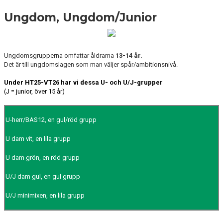
Ungdom, Ungdom/Junior
Ungdomsgrupperna omfattar åldrarna
13-14 år.
Det är till ungdomslagen som man väljer spår/ambitionsnivå.
Under HT25-VT26 har vi dessa
U- och U/J-grupper
(J = junior, över 15 år)
U-herr/BAS12, en gul/röd grupp
U dam vit, en lila grupp
U dam grön, en röd grupp
U/J dam gul, en gul grupp
U/J minimixen, en lila grupp