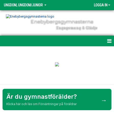
UNGDOM, UNGDOM/JUNIOR
LOGGA IN
Enebybergsgymnasterna
Engagemang & Glädje
UNGDOM, UNGDOM/JUNIOR
TRÄNING & TÄVLING
BILDGALLERI
GYMNASTIKFÖRBUNDETS STADIER
Är du gymnastförälder?
→
Klicka här och läs om Förväntningar på föräldrar