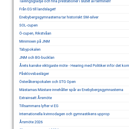
Tävlingsglädje och fina prestationer i slutet av terminen!
Från EG till landslaget!
Enebybergsgymnasterna tar historiskt SM-silver
SOL-cupen
Ö-cupen, Rikstvåan
Minimixen på JNM
Täbypokalen
JNM och BG-bucklan
Årets kanske viktigaste möte - Hearing med Politiker inför det k
Påsklovsbasläger
Österåkerspokalen och STG Open
Mästarnas Mästare innehåller spår av Enebybergsgymnasterna
Extrainsatt Årsmöte
Tillsammans lyfter vi EG
Internationella kvinnodagen och gymnastikens upprop
Årsmöte 2026