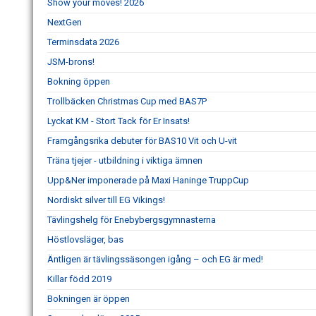
Show your moves! 2026
NextGen
Terminsdata 2026
JSM-brons!
Bokning öppen
Trollbäcken Christmas Cup med BAS7P
Lyckat KM - Stort Tack för Er Insats!
Framgångsrika debuter för BAS10 Vit och U-vit
Träna tjejer - utbildning i viktiga ämnen
Upp&Ner imponerade på Maxi Haninge TruppCup
Nordiskt silver till EG Vikings!
Tävlingshelg för Enebybergsgymnasterna
Höstlovsläger, bas
Äntligen är tävlingssäsongen igång – och EG är med!
Killar född 2019
Bokningen är öppen