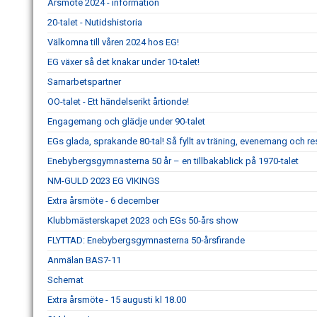
Årsmöte 2024 - information
20-talet - Nutidshistoria
Välkomna till våren 2024 hos EG!
EG växer så det knakar under 10-talet!
Samarbetspartner
OO-talet - Ett händelserikt årtionde!
Engagemang och glädje under 90-talet
EGs glada, sprakande 80-tal! Så fyllt av träning, evenemang och re
Enebybergsgymnasterna 50 år – en tillbakablick på 1970-talet
NM-GULD 2023 EG VIKINGS
Extra årsmöte - 6 december
Klubbmästerskapet 2023 och EGs 50-års show
FLYTTAD: Enebybergsgymnasterna 50-årsfirande
Anmälan BAS7-11
Schemat
Extra årsmöte - 15 augusti kl 18.00