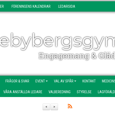
DER
FÖRENINGENS KALENDRAR
LEDARSIDA
ebybergsgy
Engagemang & Gläd
FRÅGOR & SVAR
EVENT
VAL AV SPÅR
KONTAKT
MEDICIN
VÅRA ANSTÄLLDA LEDARE
VALBEREDNING
STYRELSE
LAGFÖRÄL
<
>