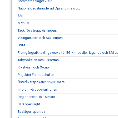
Sommarbasläger 2025
Nationaldagsfirande vid Djursholms slott
SM
Mot SM
Tack för våruppvisningen!
Vikingacupen och SOL-cupen
USM
Framgångsrik tävlingsvecka för EG – medaljer, laganda och SM-
Täbypokalen och Riksettan
Rikstvåan och Ö-cup
Projektet Framtidshallen
Österåkerspokalen 29/30 mars
Info om våruppvisningnen
Regionsexan 15-16 mars
STG open light
Basläger, sportlov