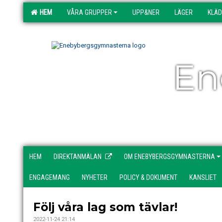
HEM
VÅRA GRUPPER
UPP&NER
LÄGER
KLÄ
En
HEM
DIREKTANMÄLAN
OM ENEBYBERGSGYMNASTERNA
ENGAGEMANG
NYHETER
POLICY & DOKUMENT
KANSLIET
Följ våra lag som tävlar!
2022-11-24 21:14