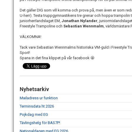
Det gäller DIG som vill komma och prova på, men även er som redan
U-herr). Testa truppgymnastikens tre grenar och hoppa trampoli
juniorherrlandslaget EM,
Jonathan Nylander
, juniormixlandslag
Freestyle Trampoline och
Sebastian Wennmalm
, världsmästare 
VÄLKOMNA!
Tack vare Sebastian Wennmalms historiska VM-guld i Freestyle Tra
Sport!
Spana in det fina klippet på vår facebook 🤩
Nyhetsarkiv
Mailadress ur funktion
Terminsdata ht 2026
Pojkdag med EG
Tävlingshelg för BAS7P!
Nationaldagen med EG 2026