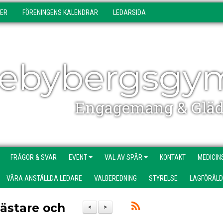
DER
FÖRENINGENS KALENDRAR
LEDARSIDA
ebybergsgy
Engagemang & Gläd
FRÅGOR & SVAR
EVENT
VAL AV SPÅR
KONTAKT
MEDICIN
VÅRA ANSTÄLLDA LEDARE
VALBEREDNING
STYRELSE
LAGFÖRÄL
ästare och
<
>