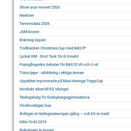
Show your moves! 2026
NextGen
Terminsdata 2026
JSM-brons!
Bokning öppen
Trollbäcken Christmas Cup med BAS7P
Lyckat KM - Stort Tack för Er Insats!
Framgångsrika debuter för BAS10 Vit och U-vit
Träna tjejer - utbildning i viktiga ämnen
Upp&Ner imponerade på Maxi Haninge TruppCup
Nordiskt silver till EG Vikings!
Tävlingshelg för Enebybergsgymnasterna
Höstlovsläger, bas
Äntligen är tävlingssäsongen igång – och EG är med!
Killar född 2019
Bokningen är öppen