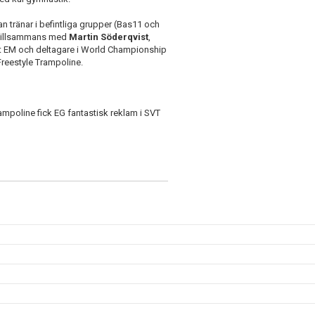
 tränar i befintliga grupper (Bas11 och
n tillsammans med
Martin Söderqvist
,
et EM och deltagare i World Championship
Freestyle Trampoline.
mpoline fick EG fantastisk reklam i SVT