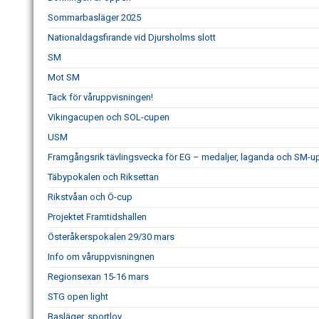
Sommarbasläger 2025
Nationaldagsfirande vid Djursholms slott
SM
Mot SM
Tack för våruppvisningen!
Vikingacupen och SOL-cupen
USM
Framgångsrik tävlingsvecka för EG – medaljer, laganda och SM-
Täbypokalen och Riksettan
Rikstvåan och Ö-cup
Projektet Framtidshallen
Österåkerspokalen 29/30 mars
Info om våruppvisningnen
Regionsexan 15-16 mars
STG open light
Basläger, sportlov