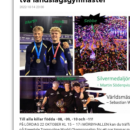
två landslagsgymnaster
2022-10-14 23:00
Till alla killar födda -08, -09, -10 och -11!
På LÖRDAG 22 OKTOBER KL 15 – 17 i MÖRBYHALLEN kan du träffa
på Freestyle Trampoline World Championship för ett par timmar m