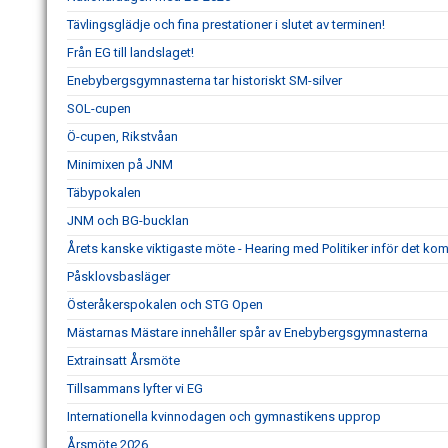
Tävlingsglädje och fina prestationer i slutet av terminen!
Från EG till landslaget!
Enebybergsgymnasterna tar historiskt SM-silver
SOL-cupen
Ö-cupen, Rikstvåan
Minimixen på JNM
Täbypokalen
JNM och BG-bucklan
Årets kanske viktigaste möte - Hearing med Politiker inför det k
Påsklovsbasläger
Österåkerspokalen och STG Open
Mästarnas Mästare innehåller spår av Enebybergsgymnasterna
Extrainsatt Årsmöte
Tillsammans lyfter vi EG
Internationella kvinnodagen och gymnastikens upprop
Årsmöte 2026