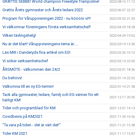
GRATTIS SEBBE! World champion Freestyle Trampoline!
2022-08-15 11:12
Grattis Årets gymnaster och Årets ledare 2022
2022-06-07 22:37
Program för Våruppvisningen 2022 - nu köööör vi!!!
2022-05-02 21:50
Vi välkomnar föreningens första verksamhetschef!
2022-04-29 18:28
Vilken tävlingshelg!
2022-04-24 19:02
Nu är det klart! Våruppvisningens tema är.....
2022-03-19 13:30
Läs Mitt i Danderyds fina artikel om EG!
2022-02-26 10:15
Vi söker verksamhetschef
2022-02-13 22:00
ÅRSMÖTE - välkommen den 24/2
2022-02-01 18:36
Du behövs!
2022-01-14 22:55
Välkomna till en ny EG-termin!
2022-01-14 21:58
Tack alla gymnaster, ledare, familj och EG-vänner för ett
2021-12-17 20:30
härligt KM!
Tider och programblad för KM
2021-12-01 14:13
Covidbevis på KM2021
2021-11-24 10:56
"Ta vara på tiden - det är värt det!"
2021-11-21 15:38
Tider KM 2021
2021-11-17 15:07