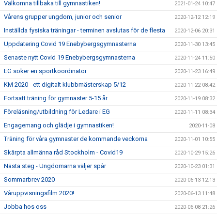
Välkomna tillbaka till gymnastiken!
2021-01-24 10:47
Vårens grupper ungdom, junior och senior
2020-12-12 12:19
Inställda fysiska träningar - terminen avslutas för de flesta
2020-12-06 20:31
Uppdatering Covid 19 Enebybergsgymnasterna
2020-11-30 13:45
Senaste nytt Covid 19 Enebybergsgymnasterna
2020-11-24 11:50
EG söker en sportkoordinator
2020-11-23 16:49
KM 2020 - ett digitalt klubbmästerskap 5/12
2020-11-22 08:42
Fortsatt träning för gymnaster 5-15 år
2020-11-19 08:32
Föreläsning/utbildning för Ledare i EG
2020-11-11 08:34
Engagemang och glädje i gymnastiken!
2020-11-08
Träning för våra gymnaster de kommande veckorna
2020-11-01 10:55
Skärpta allmänna råd Stockholm - Covid19
2020-10-29 15:26
Nästa steg - Ungdomarna väljer spår
2020-10-23 01:31
Sommarbrev 2020
2020-06-13 12:13
Våruppvisningsfilm 2020!
2020-06-13 11:48
Jobba hos oss
2020-06-08 21:26