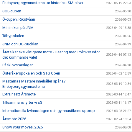
Enebybergsgymnasterna tar historiskt SM-silver
2026-05-19 22:53
SOL-cupen
2026-05-10
Ö-cupen, Rikstvåan
2026-05-03
Minimixen på JNM
2026-04-29 15:38
Täbypokalen
2026-04-26
JNM och BG-bucklan
2026-04-19
Årets kanske viktigaste möte - Hearing med Politiker inför
2026-04-16 07:13
det kommande valet
Påsklovsbasläger
2026-04-10
Österåkerspokalen och STG Open
2026-04-02 12:59
Mästarnas Mästare innehåller spår av
2026-03-19 10:34
Enebybergsgymnasterna
Extrainsatt Årsmöte
2026-03-14 12:47
Tillsammans lyfter vi EG
2026-03-11 16:17
Internationella kvinnodagen och gymnastikens upprop
2026-03-08 21:27
Årsmöte 2026
2026-02-24 18:54
Show your moves! 2026
2026-02-08