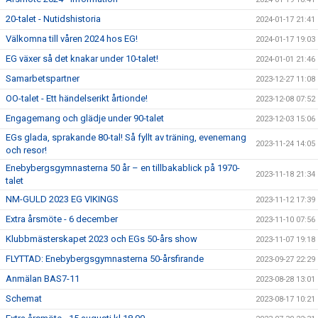
20-talet - Nutidshistoria
2024-01-17 21:41
Välkomna till våren 2024 hos EG!
2024-01-17 19:03
EG växer så det knakar under 10-talet!
2024-01-01 21:46
Samarbetspartner
2023-12-27 11:08
OO-talet - Ett händelserikt årtionde!
2023-12-08 07:52
Engagemang och glädje under 90-talet
2023-12-03 15:06
EGs glada, sprakande 80-tal! Så fyllt av träning, evenemang
2023-11-24 14:05
och resor!
Enebybergsgymnasterna 50 år – en tillbakablick på 1970-
2023-11-18 21:34
talet
NM-GULD 2023 EG VIKINGS
2023-11-12 17:39
Extra årsmöte - 6 december
2023-11-10 07:56
Klubbmästerskapet 2023 och EGs 50-års show
2023-11-07 19:18
FLYTTAD: Enebybergsgymnasterna 50-årsfirande
2023-09-27 22:29
Anmälan BAS7-11
2023-08-28 13:01
Schemat
2023-08-17 10:21