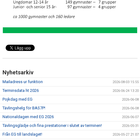
KANSLIET
VÅRA ANSTÄLLDA LEDARE
VALBEREDNING
STYRELSE
LAGFÖRÄLDRAR
HALLAR
Nyhetsarkiv
Mailadress ur funktion
2026-08-03 15:55
FRÅGOR & SVAR
Terminsdata ht 2026
2026-06-24 13:20
EVENT
Pojkdag med EG
2026-06-08
Tävlingshelg för BAS7P!
2026-06-08
VAL AV SPÅR
Nationaldagen med EG 2026
2026-06-07
Tävlingsglädje och fina prestationer i slutet av terminen!
2026-05-31
KONTAKT
Från EG till landslaget!
2026-05-27 21:07
MEDICINSKT STÖD