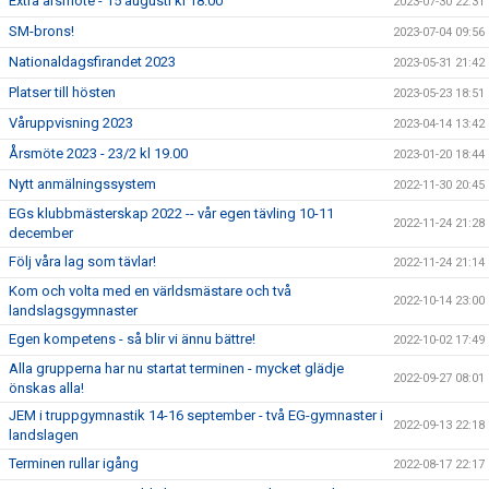
Extra årsmöte - 15 augusti kl 18.00
2023-07-30 22:31
SM-brons!
2023-07-04 09:56
Nationaldagsfirandet 2023
2023-05-31 21:42
Platser till hösten
2023-05-23 18:51
Våruppvisning 2023
2023-04-14 13:42
Årsmöte 2023 - 23/2 kl 19.00
2023-01-20 18:44
Nytt anmälningssystem
2022-11-30 20:45
EGs klubbmästerskap 2022 -- vår egen tävling 10-11
2022-11-24 21:28
december
Följ våra lag som tävlar!
2022-11-24 21:14
Kom och volta med en världsmästare och två
2022-10-14 23:00
landslagsgymnaster
Egen kompetens - så blir vi ännu bättre!
2022-10-02 17:49
Alla grupperna har nu startat terminen - mycket glädje
2022-09-27 08:01
önskas alla!
JEM i truppgymnastik 14-16 september - två EG-gymnaster i
2022-09-13 22:18
landslagen
Terminen rullar igång
2022-08-17 22:17