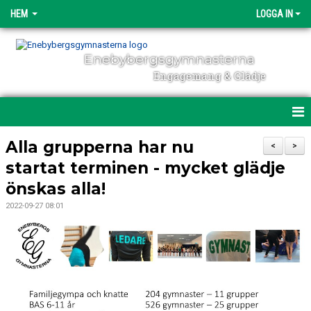
HEM
LOGGA IN
Enebybergsgymnasterna
Engagemang & Glädje
HEM
Alla grupperna har nu
<
>
startat terminen - mycket glädje
DIREKTANMÄLAN
önskas alla!
OM ENEBYBERGSGYMNASTERNA
2022-09-27 08:01
ENGAGEMANG
NYHETER
POLICY & DOKUMENT