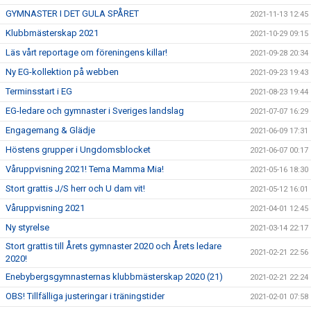
GYMNASTER I DET GULA SPÅRET
2021-11-13 12:45
Klubbmästerskap 2021
2021-10-29 09:15
Läs vårt reportage om föreningens killar!
2021-09-28 20:34
Ny EG-kollektion på webben
2021-09-23 19:43
Terminsstart i EG
2021-08-23 19:44
EG-ledare och gymnaster i Sveriges landslag
2021-07-07 16:29
Engagemang & Glädje
2021-06-09 17:31
Höstens grupper i Ungdomsblocket
2021-06-07 00:17
Våruppvisning 2021! Tema Mamma Mia!
2021-05-16 18:30
Stort grattis J/S herr och U dam vit!
2021-05-12 16:01
Våruppvisning 2021
2021-04-01 12:45
Ny styrelse
2021-03-14 22:17
Stort grattis till Årets gymnaster 2020 och Årets ledare
2021-02-21 22:56
2020!
Enebybergsgymnasternas klubbmästerskap 2020 (21)
2021-02-21 22:24
OBS! Tillfälliga justeringar i träningstider
2021-02-01 07:58