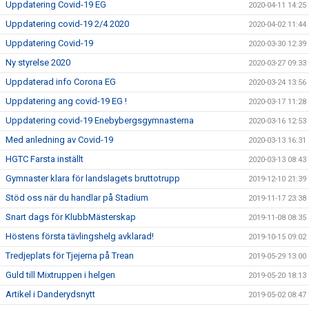
Uppdatering Covid-19 EG
2020-04-11 14:25
Uppdatering covid-19 2/4 2020
2020-04-02 11:44
Uppdatering Covid-19
2020-03-30 12:39
Ny styrelse 2020
2020-03-27 09:33
Uppdaterad info Corona EG
2020-03-24 13:56
Uppdatering ang covid-19 EG !
2020-03-17 11:28
Uppdatering covid-19 Enebybergsgymnasterna
2020-03-16 12:53
Med anledning av Covid-19
2020-03-13 16:31
HGTC Farsta inställt
2020-03-13 08:43
Gymnaster klara för landslagets bruttotrupp
2019-12-10 21:39
Stöd oss när du handlar på Stadium
2019-11-17 23:38
Snart dags för KlubbMästerskap
2019-11-08 08:35
Höstens första tävlingshelg avklarad!
2019-10-15 09:02
Tredjeplats för Tjejerna på Trean
2019-05-29 13:00
Guld till Mixtruppen i helgen
2019-05-20 18:13
Artikel i Danderydsnytt
2019-05-02 08:47