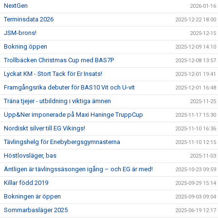
NextGen
2026-01-16
Terminsdata 2026
2025-12-22 18:00
JSM-brons!
2025-12-15
Bokning öppen
2025-12-09 14:10
Trollbäcken Christmas Cup med BAS7P
2025-12-08 13:57
Lyckat KM - Stort Tack för Er Insats!
2025-12-01 19:41
Framgångsrika debuter för BAS10 Vit och U-vit
2025-12-01 16:48
Träna tjejer - utbildning i viktiga ämnen
2025-11-25
Upp&Ner imponerade på Maxi Haninge TruppCup
2025-11-17 15:30
Nordiskt silver till EG Vikings!
2025-11-10 16:36
Tävlingshelg för Enebybergsgymnasterna
2025-11-10 12:15
Höstlovsläger, bas
2025-11-03
Äntligen är tävlingssäsongen igång – och EG är med!
2025-10-23 09:59
Killar född 2019
2025-09-29 15:14
Bokningen är öppen
2025-09-03 09:04
Sommarbasläger 2025
2025-06-19 12:17