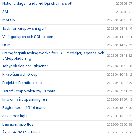
Nationaldagsfirande vid Djursholms slott
2025-06-07
SM
2025-06-01
Mot SM
2025-05-28 13:53
Tack för våruppvisningen!
2025-05-28 13:19
Vikingacupen och SOL-cupen
2025-05-14 12:24
USM
2025-05-14 12:22
Framgångsrik tävlingsvecka för EG – medaljer, laganda och
2025-05-08 11:52
SM-uppladdning
Täbypokalen och Riksettan
2025-04-30 18:10
Rikstvåan och Ö-cup
2025-04-10 15:12
Projektet Framtidshallen
2025-04-06 16:09
Österåkerspokalen 29/30 mars
2025-04-02 11:39
Info om våruppvisningnen
2025-03-19 07:13
Regionsexan 15-16 mars
2025-03-18 15:00
STG open light
2025-03-13 15:22
Basläger, sportlov
2025-03-05 06:58
Årsmöte 2025 avklarat
2025-02-27 15:00