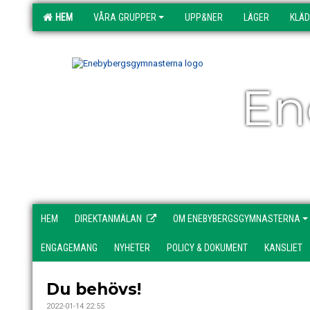
HEM
VÅRA GRUPPER
UPP&NER
LÄGER
KLÄ
En
HEM
DIREKTANMÄLAN
OM ENEBYBERGSGYMNASTERNA
ENGAGEMANG
NYHETER
POLICY & DOKUMENT
KANSLIET
Du behövs!
2022-01-14 22:55