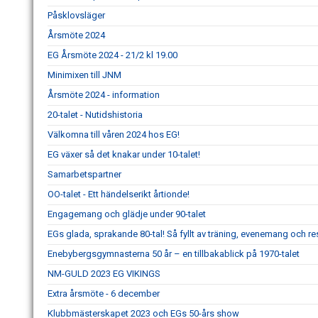
Påsklovsläger
Årsmöte 2024
EG Årsmöte 2024 - 21/2 kl 19.00
Minimixen till JNM
Årsmöte 2024 - information
20-talet - Nutidshistoria
Välkomna till våren 2024 hos EG!
EG växer så det knakar under 10-talet!
Samarbetspartner
OO-talet - Ett händelserikt årtionde!
Engagemang och glädje under 90-talet
EGs glada, sprakande 80-tal! Så fyllt av träning, evenemang och re
Enebybergsgymnasterna 50 år – en tillbakablick på 1970-talet
NM-GULD 2023 EG VIKINGS
Extra årsmöte - 6 december
Klubbmästerskapet 2023 och EGs 50-års show