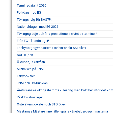
Terminsdata ht 2026
Pojkdag med EG
Tävlingshelg för BAS7P!
Nationaldagen med EG 2026
Tävlingsglädje och fina prestationer i slutet av terminen!
Från EG till landslaget!
Enebybergsgymnasterna tar historiskt SM-silver
SOL-cupen
Ö-cupen, Rikstvåan
Minimixen på JNM
Täbypokalen
JNM och BG-bucklan
Årets kanske viktigaste möte - Hearing med Politiker inför det k
Påsklovsbasläger
Österåkerspokalen och STG Open
Mästarnas Mästare innehåller spår av Enebybergsgymnasterna