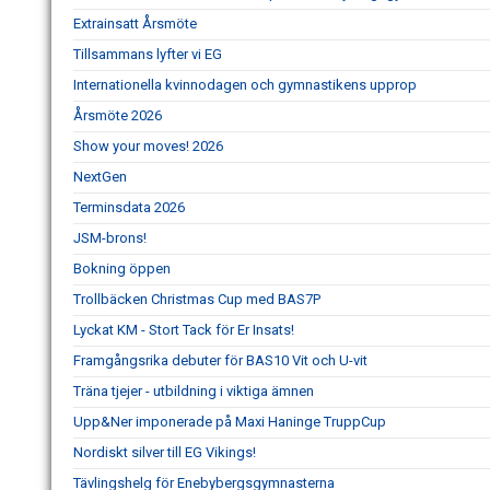
Extrainsatt Årsmöte
Tillsammans lyfter vi EG
Internationella kvinnodagen och gymnastikens upprop
Årsmöte 2026
Show your moves! 2026
NextGen
Terminsdata 2026
JSM-brons!
Bokning öppen
Trollbäcken Christmas Cup med BAS7P
Lyckat KM - Stort Tack för Er Insats!
Framgångsrika debuter för BAS10 Vit och U-vit
Träna tjejer - utbildning i viktiga ämnen
Upp&Ner imponerade på Maxi Haninge TruppCup
Nordiskt silver till EG Vikings!
Tävlingshelg för Enebybergsgymnasterna