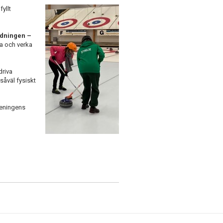
fyllt
redningen –
a och verka
driva
såväl fysiskt
reningens