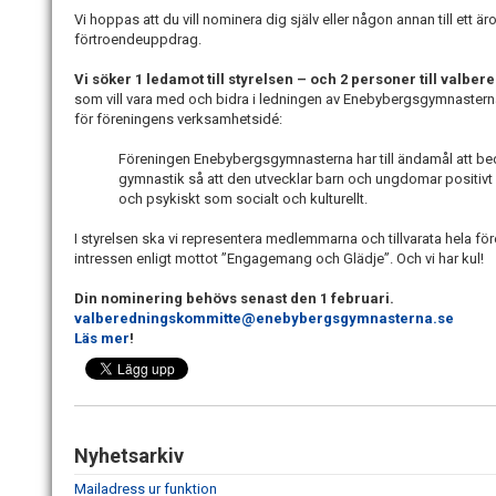
Vi hoppas att du vill nominera dig själv eller någon annan till ett äro
förtroendeuppdrag.
Vi söker 1 ledamot till styrelsen – och 2 personer till valbe
som vill vara med och bidra i ledningen av Enebybergsgymnastern
för föreningens verksamhetsidé:
Föreningen Enebybergsgymnasterna har till ändamål att be
gymnastik så att den utvecklar barn och ungdomar positivt 
och psykiskt som socialt och kulturellt.
I styrelsen ska vi representera medlemmarna och tillvarata hela fö
intressen enligt mottot ”Engagemang och Glädje”. Och vi har kul!
Din nominering behövs senast den 1 februari.
valberedningskommitte@enebybergsgymnasterna.se
Läs mer
!
Nyhetsarkiv
Mailadress ur funktion