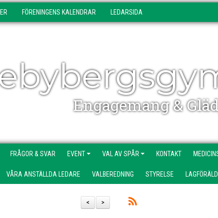
DER
FÖRENINGENS KALENDRAR
LEDARSIDA
ebybergsgy
Engagemang & Gläd
FRÅGOR & SVAR
EVENT
VAL AV SPÅR
KONTAKT
MEDICIN
VÅRA ANSTÄLLDA LEDARE
VALBEREDNING
STYRELSE
LAGFÖRÄL
<
>