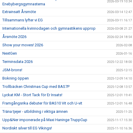
2026-03-19 10:34
Enebybergsgymnasterna
Extrainsatt Årsmöte
2026-03-14 12:47
Tillsammans lyfter vi EG
2026-03-11 16:17
Internationella kvinnodagen och gymnastikens upprop
2026-03-08 21:27
Årsmöte 2026
2026-02-24 18:54
Show your moves! 2026
2026-02-08
NextGen
2026-01-16
Terminsdata 2026
2025-12-22 18:00
JSM-brons!
2025-12-15
Bokning öppen
2025-12-09 14:10
Trollbäcken Christmas Cup med BAS7P
2025-12-08 13:57
Lyckat KM - Stort Tack för Er Insats!
2025-12-01 19:41
Framgångsrika debuter för BAS10 Vit och U-vit
2025-12-01 16:48
Träna tjejer - utbildning i viktiga ämnen
2025-11-25
Upp&Ner imponerade på Maxi Haninge TruppCup
2025-11-17 15:30
Nordiskt silver till EG Vikings!
2025-11-10 16:36