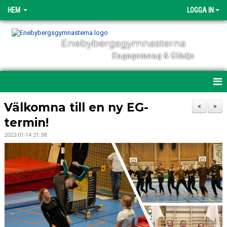
HEM
LOGGA IN
Enebybergsgymnasterna
Engagemang & Glädje
HEM
Välkomna till en ny EG-
<
>
termin!
DIREKTANMÄLAN
2022-01-14 21:58
OM ENEBYBERGSGYMNASTERNA
ENGAGEMANG
NYHETER
POLICY & DOKUMENT