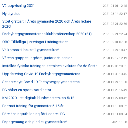
Våruppvisning 2021
2021-04-01 12:45
Ny styrelse
2021-03-14 22:17
Stort grattis till Årets gymnaster 2020 och Årets ledare
2021-02-21 22:56
2020!
Enebybergsgymnasternas klubbmästerskap 2020 (21)
2021-02-21 22:24
OBS! Tillfälliga justeringar i träningstider
2021-02-01 07:58
Välkomna tillbaka till gymnastiken!
2021-01-24 10:47
Vårens grupper ungdom, junior och senior
2020-12-12 12:19
Inställda fysiska träningar - terminen avslutas för de flesta
2020-12-06 20:31
Uppdatering Covid 19 Enebybergsgymnasterna
2020-11-30 13:45
Senaste nytt Covid 19 Enebybergsgymnasterna
2020-11-24 11:50
EG söker en sportkoordinator
2020-11-23 16:49
KM 2020 - ett digitalt klubbmästerskap 5/12
2020-11-22 08:42
Fortsatt träning för gymnaster 5-15 år
2020-11-19 08:32
Föreläsning/utbildning för Ledare i EG
2020-11-11 08:34
Engagemang och glädje i gymnastiken!
2020-11-08