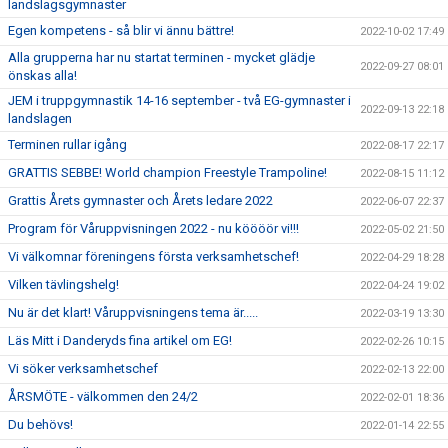
landslagsgymnaster
Egen kompetens - så blir vi ännu bättre!
2022-10-02 17:49
Alla grupperna har nu startat terminen - mycket glädje
2022-09-27 08:01
önskas alla!
JEM i truppgymnastik 14-16 september - två EG-gymnaster i
2022-09-13 22:18
landslagen
Terminen rullar igång
2022-08-17 22:17
GRATTIS SEBBE! World champion Freestyle Trampoline!
2022-08-15 11:12
Grattis Årets gymnaster och Årets ledare 2022
2022-06-07 22:37
Program för Våruppvisningen 2022 - nu köööör vi!!!
2022-05-02 21:50
Vi välkomnar föreningens första verksamhetschef!
2022-04-29 18:28
Vilken tävlingshelg!
2022-04-24 19:02
Nu är det klart! Våruppvisningens tema är.....
2022-03-19 13:30
Läs Mitt i Danderyds fina artikel om EG!
2022-02-26 10:15
Vi söker verksamhetschef
2022-02-13 22:00
ÅRSMÖTE - välkommen den 24/2
2022-02-01 18:36
Du behövs!
2022-01-14 22:55