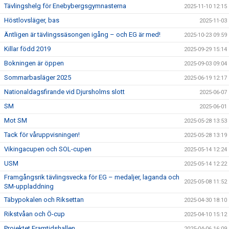
Tävlingshelg för Enebybergsgymnasterna
2025-11-10 12:15
Höstlovsläger, bas
2025-11-03
Äntligen är tävlingssäsongen igång – och EG är med!
2025-10-23 09:59
Killar född 2019
2025-09-29 15:14
Bokningen är öppen
2025-09-03 09:04
Sommarbasläger 2025
2025-06-19 12:17
Nationaldagsfirande vid Djursholms slott
2025-06-07
SM
2025-06-01
Mot SM
2025-05-28 13:53
Tack för våruppvisningen!
2025-05-28 13:19
Vikingacupen och SOL-cupen
2025-05-14 12:24
USM
2025-05-14 12:22
Framgångsrik tävlingsvecka för EG – medaljer, laganda och
2025-05-08 11:52
SM-uppladdning
Täbypokalen och Riksettan
2025-04-30 18:10
Rikstvåan och Ö-cup
2025-04-10 15:12
Projektet Framtidshallen
2025-04-06 16:09