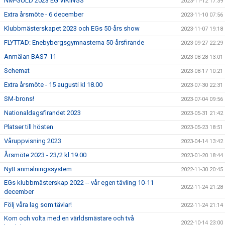
NM-GULD 2023 EG VIKINGS
2023-11-12 17:39
Extra årsmöte - 6 december
2023-11-10 07:56
Klubbmästerskapet 2023 och EGs 50-års show
2023-11-07 19:18
FLYTTAD: Enebybergsgymnasterna 50-årsfirande
2023-09-27 22:29
Anmälan BAS7-11
2023-08-28 13:01
Schemat
2023-08-17 10:21
Extra årsmöte - 15 augusti kl 18.00
2023-07-30 22:31
SM-brons!
2023-07-04 09:56
Nationaldagsfirandet 2023
2023-05-31 21:42
Platser till hösten
2023-05-23 18:51
Våruppvisning 2023
2023-04-14 13:42
Årsmöte 2023 - 23/2 kl 19.00
2023-01-20 18:44
Nytt anmälningssystem
2022-11-30 20:45
EGs klubbmästerskap 2022 -- vår egen tävling 10-11
2022-11-24 21:28
december
Följ våra lag som tävlar!
2022-11-24 21:14
Kom och volta med en världsmästare och två
2022-10-14 23:00