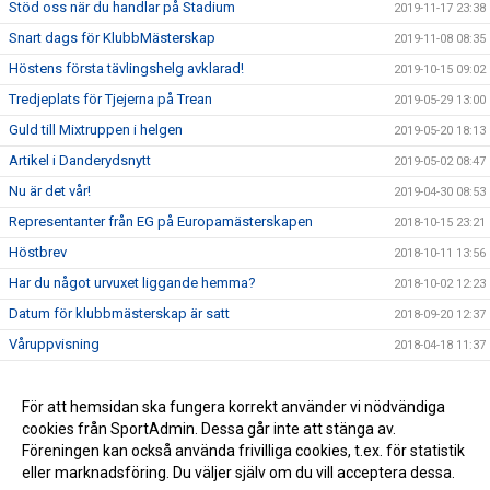
Stöd oss när du handlar på Stadium
2019-11-17 23:38
Snart dags för KlubbMästerskap
2019-11-08 08:35
Höstens första tävlingshelg avklarad!
2019-10-15 09:02
Tredjeplats för Tjejerna på Trean
2019-05-29 13:00
Guld till Mixtruppen i helgen
2019-05-20 18:13
Artikel i Danderydsnytt
2019-05-02 08:47
Nu är det vår!
2019-04-30 08:53
Representanter från EG på Europamästerskapen
2018-10-15 23:21
Höstbrev
2018-10-11 13:56
Har du något urvuxet liggande hemma?
2018-10-02 12:23
Datum för klubbmästerskap är satt
2018-09-20 12:37
Våruppvisning
2018-04-18 11:37
Påsklovsläger
2018-03-14 10:16
Verksamhetsberättelse 2016-2017
För att hemsidan ska fungera korrekt använder vi nödvändiga
2018-03-08 10:33
cookies från SportAdmin. Dessa går inte att stänga av.
EG på RT & RM-pojkar
2017-09-04 11:39
Föreningen kan också använda frivilliga cookies, t.ex. för statistik
eller marknadsföring. Du väljer själv om du vill acceptera dessa.