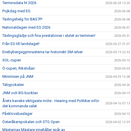
Terminsdata ht 2026
2026-06-24 13:20
Pojkdag med EG
2026-06-08
Tävlingshelg för BAS7P!
2026-06-08
Nationaldagen med EG 2026
2026-06-07
Tävlingsglädje och fina prestationer i slutet av terminen!
2026-05-31
Från EG till landslaget!
2026-05-27 21:07
Enebybergsgymnasterna tar historiskt SM-silver
2026-05-19 22:53
SOL-cupen
2026-05-10
Ö-cupen, Rikstvåan
2026-05-03
Minimixen på JNM
2026-04-29 15:38
Täbypokalen
2026-04-26
JNM och BG-bucklan
2026-04-19
Årets kanske viktigaste möte - Hearing med Politiker inför
2026-04-16 07:13
det kommande valet
Påsklovsbasläger
2026-04-10
Österåkerspokalen och STG Open
2026-04-02 12:59
Mästarnas Mästare innehåller spår av