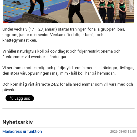
KANSLIET
VÅRA ANSTÄLLDA LEDARE
Under vecka 3 (17 – 23 januari) startar träningen för alla grupper i bas,
VALBEREDNING
ungdom, junior och senior. Veckan efter börjar familj- och
knattegymnastiken.
STYRELSE
Vi håller naturligtvis koll på covidläget och följer restriktionerna och
LAGFÖRÄLDRAR
återkommer vid eventuella ändringar.
Vi ser fram emot en rolig och glädjefylld termin med alla träningar, tävlingar,
HALLAR
den stora våruppvisningen i maj, m m - håll koll här på hemsidan!
FRÅGOR & SVAR
Och kom ihåg vårt årsmöte 24/2 för alla medlemmar som vill vara med och
påverka.
EVENT
VAL AV SPÅR
Nyhetsarkiv
KONTAKT
Mailadress ur funktion
2026-08-03 15:55
MEDICINSKT STÖD