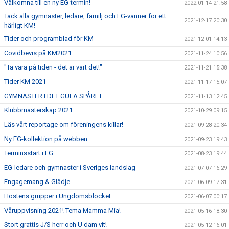
Välkomna till en ny EG-termin!
2022-01-14 21:58
Tack alla gymnaster, ledare, familj och EG-vänner för ett
2021-12-17 20:30
härligt KM!
Tider och programblad för KM
2021-12-01 14:13
Covidbevis på KM2021
2021-11-24 10:56
"Ta vara på tiden - det är värt det!"
2021-11-21 15:38
Tider KM 2021
2021-11-17 15:07
GYMNASTER I DET GULA SPÅRET
2021-11-13 12:45
Klubbmästerskap 2021
2021-10-29 09:15
Läs vårt reportage om föreningens killar!
2021-09-28 20:34
Ny EG-kollektion på webben
2021-09-23 19:43
Terminsstart i EG
2021-08-23 19:44
EG-ledare och gymnaster i Sveriges landslag
2021-07-07 16:29
Engagemang & Glädje
2021-06-09 17:31
Höstens grupper i Ungdomsblocket
2021-06-07 00:17
Våruppvisning 2021! Tema Mamma Mia!
2021-05-16 18:30
Stort grattis J/S herr och U dam vit!
2021-05-12 16:01