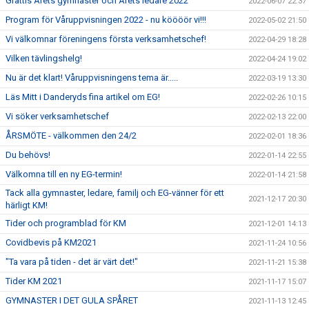
Grattis Årets gymnaster och Årets ledare 2022
2022-06-07 22:37
Program för Våruppvisningen 2022 - nu köööör vi!!!
2022-05-02 21:50
Vi välkomnar föreningens första verksamhetschef!
2022-04-29 18:28
Vilken tävlingshelg!
2022-04-24 19:02
Nu är det klart! Våruppvisningens tema är.....
2022-03-19 13:30
Läs Mitt i Danderyds fina artikel om EG!
2022-02-26 10:15
Vi söker verksamhetschef
2022-02-13 22:00
ÅRSMÖTE - välkommen den 24/2
2022-02-01 18:36
Du behövs!
2022-01-14 22:55
Välkomna till en ny EG-termin!
2022-01-14 21:58
Tack alla gymnaster, ledare, familj och EG-vänner för ett
2021-12-17 20:30
härligt KM!
Tider och programblad för KM
2021-12-01 14:13
Covidbevis på KM2021
2021-11-24 10:56
"Ta vara på tiden - det är värt det!"
2021-11-21 15:38
Tider KM 2021
2021-11-17 15:07
GYMNASTER I DET GULA SPÅRET
2021-11-13 12:45