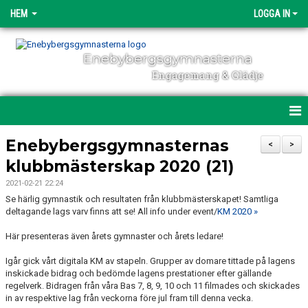
HEM
LOGGA IN
Enebybergsgymnasterna
Engagemang & Glädje
HEM
Enebybergsgymnasternas
<
>
klubbmästerskap 2020 (21)
DIREKTANMÄLAN
2021-02-21 22:24
OM ENEBYBERGSGYMNASTERNA
Se härlig gymnastik och resultaten från klubbmästerskapet! Samtliga
deltagande lags varv finns att se! All info under event/
KM 2020 »
ENGAGEMANG
Här presenteras även årets gymnaster och årets ledare!
NYHETER
Igår gick vårt digitala KM av stapeln. Grupper av domare tittade på lagens
inskickade bidrag och bedömde lagens prestationer efter gällande
regelverk. Bidragen från våra Bas 7, 8, 9, 10 och 11 filmades och skickades
POLICY & DOKUMENT
in av respektive lag från veckorna före jul fram till denna vecka.