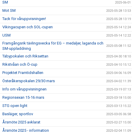
SM
2025-06-01
Mot SM
2025-05-28 13:53
Tack för våruppvisningen!
2025-05-28 13:19
Vikingacupen och SOL-cupen
2025-05-14 12:24
USM
2025-05-14 12:22
Framgångsrik tävlingsvecka för EG – medaljer, laganda och
2025-05-08 11:52
SM-uppladdning
Täbypokalen och Riksettan
2025-04-30 18:10
Rikstvåan och Ö-cup
2025-04-10 15:12
Projektet Framtidshallen
2025-04-06 16:09
Österåkerspokalen 29/30 mars
2025-04-02 11:39
Info om våruppvisningnen
2025-03-19 07:13
Regionsexan 15-16 mars
2025-03-18 15:00
STG open light
2025-03-13 15:22
Basläger, sportlov
2025-03-05 06:58
Årsmöte 2025 avklarat
2025-02-27 15:00
Årsmöte 2025 - information
2025-02-04 11:09