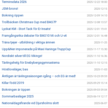
Terminsdata 2026
2025-12-22 18:00
JSM-brons!
2025-12-15
Bokning öppen
2025-12-09 14:10
Trollbäcken Christmas Cup med BAS7P
2025-12-08 13:57
Lyckat KM - Stort Tack för Er Insats!
2025-12-01 19:41
Framgångsrika debuter för BAS10 Vit och U-vit
2025-12-01 16:48
Träna tjejer - utbildning i viktiga ämnen
2025-11-25
Upp&Ner imponerade på Maxi Haninge TruppCup
2025-11-17 15:30
Nordiskt silver till EG Vikings!
2025-11-10 16:36
Tävlingshelg för Enebybergsgymnasterna
2025-11-10 12:15
Höstlovsläger, bas
2025-11-03
Äntligen är tävlingssäsongen igång – och EG är med!
2025-10-23 09:59
Killar född 2019
2025-09-29 15:14
Bokningen är öppen
2025-09-03 09:04
Sommarbasläger 2025
2025-06-19 12:17
Nationaldagsfirande vid Djursholms slott
2025-06-07