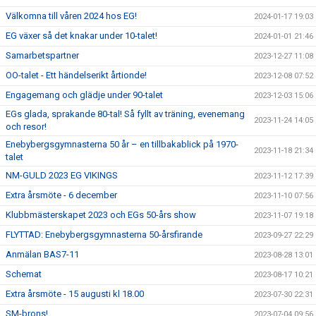
Välkomna till våren 2024 hos EG!
2024-01-17 19:03
EG växer så det knakar under 10-talet!
2024-01-01 21:46
Samarbetspartner
2023-12-27 11:08
OO-talet - Ett händelserikt årtionde!
2023-12-08 07:52
Engagemang och glädje under 90-talet
2023-12-03 15:06
EGs glada, sprakande 80-tal! Så fyllt av träning, evenemang
2023-11-24 14:05
och resor!
Enebybergsgymnasterna 50 år – en tillbakablick på 1970-
2023-11-18 21:34
talet
NM-GULD 2023 EG VIKINGS
2023-11-12 17:39
Extra årsmöte - 6 december
2023-11-10 07:56
Klubbmästerskapet 2023 och EGs 50-års show
2023-11-07 19:18
FLYTTAD: Enebybergsgymnasterna 50-årsfirande
2023-09-27 22:29
Anmälan BAS7-11
2023-08-28 13:01
Schemat
2023-08-17 10:21
Extra årsmöte - 15 augusti kl 18.00
2023-07-30 22:31
SM-brons!
2023-07-04 09:56