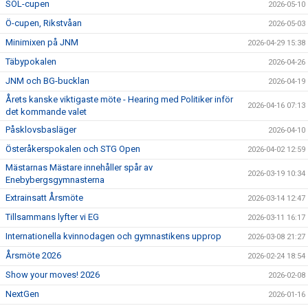
SOL-cupen
2026-05-10
Ö-cupen, Rikstvåan
2026-05-03
Minimixen på JNM
2026-04-29 15:38
Täbypokalen
2026-04-26
JNM och BG-bucklan
2026-04-19
Årets kanske viktigaste möte - Hearing med Politiker inför
2026-04-16 07:13
det kommande valet
Påsklovsbasläger
2026-04-10
Österåkerspokalen och STG Open
2026-04-02 12:59
Mästarnas Mästare innehåller spår av
2026-03-19 10:34
Enebybergsgymnasterna
Extrainsatt Årsmöte
2026-03-14 12:47
Tillsammans lyfter vi EG
2026-03-11 16:17
Internationella kvinnodagen och gymnastikens upprop
2026-03-08 21:27
Årsmöte 2026
2026-02-24 18:54
Show your moves! 2026
2026-02-08
NextGen
2026-01-16