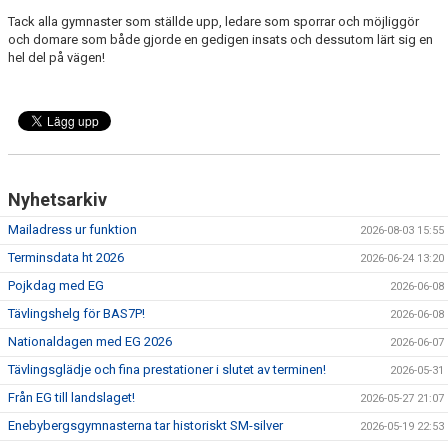
KANSLIET
Tack alla gymnaster som ställde upp, ledare som sporrar och möjliggör
och domare som både gjorde en gedigen insats och dessutom lärt sig en
VÅRA ANSTÄLLDA LEDARE
hel del på vägen!
VALBEREDNING
STYRELSE
LAGFÖRÄLDRAR
Nyhetsarkiv
HALLAR
Mailadress ur funktion
2026-08-03 15:55
Terminsdata ht 2026
2026-06-24 13:20
FRÅGOR & SVAR
Pojkdag med EG
2026-06-08
Tävlingshelg för BAS7P!
EVENT
2026-06-08
Nationaldagen med EG 2026
2026-06-07
VAL AV SPÅR
Tävlingsglädje och fina prestationer i slutet av terminen!
2026-05-31
Från EG till landslaget!
2026-05-27 21:07
KONTAKT
Enebybergsgymnasterna tar historiskt SM-silver
2026-05-19 22:53
MEDICINSKT STÖD