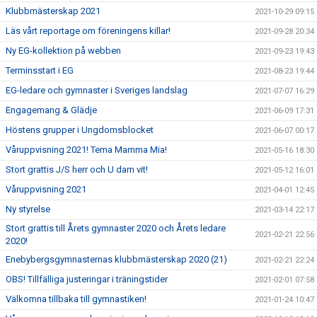
Klubbmästerskap 2021
2021-10-29 09:15
Läs vårt reportage om föreningens killar!
2021-09-28 20:34
Ny EG-kollektion på webben
2021-09-23 19:43
Terminsstart i EG
2021-08-23 19:44
EG-ledare och gymnaster i Sveriges landslag
2021-07-07 16:29
Engagemang & Glädje
2021-06-09 17:31
Höstens grupper i Ungdomsblocket
2021-06-07 00:17
Våruppvisning 2021! Tema Mamma Mia!
2021-05-16 18:30
Stort grattis J/S herr och U dam vit!
2021-05-12 16:01
Våruppvisning 2021
2021-04-01 12:45
Ny styrelse
2021-03-14 22:17
Stort grattis till Årets gymnaster 2020 och Årets ledare
2021-02-21 22:56
2020!
Enebybergsgymnasternas klubbmästerskap 2020 (21)
2021-02-21 22:24
OBS! Tillfälliga justeringar i träningstider
2021-02-01 07:58
Välkomna tillbaka till gymnastiken!
2021-01-24 10:47