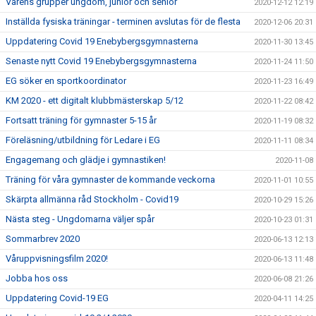
Vårens grupper ungdom, junior och senior
2020-12-12 12:19
Inställda fysiska träningar - terminen avslutas för de flesta
2020-12-06 20:31
Uppdatering Covid 19 Enebybergsgymnasterna
2020-11-30 13:45
Senaste nytt Covid 19 Enebybergsgymnasterna
2020-11-24 11:50
EG söker en sportkoordinator
2020-11-23 16:49
KM 2020 - ett digitalt klubbmästerskap 5/12
2020-11-22 08:42
Fortsatt träning för gymnaster 5-15 år
2020-11-19 08:32
Föreläsning/utbildning för Ledare i EG
2020-11-11 08:34
Engagemang och glädje i gymnastiken!
2020-11-08
Träning för våra gymnaster de kommande veckorna
2020-11-01 10:55
Skärpta allmänna råd Stockholm - Covid19
2020-10-29 15:26
Nästa steg - Ungdomarna väljer spår
2020-10-23 01:31
Sommarbrev 2020
2020-06-13 12:13
Våruppvisningsfilm 2020!
2020-06-13 11:48
Jobba hos oss
2020-06-08 21:26
Uppdatering Covid-19 EG
2020-04-11 14:25