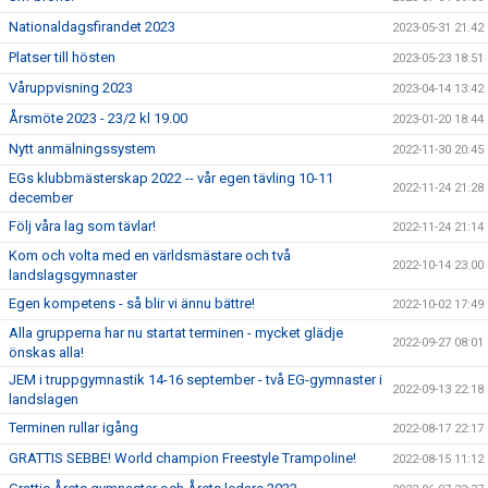
Nationaldagsfirandet 2023
2023-05-31 21:42
Platser till hösten
2023-05-23 18:51
Våruppvisning 2023
2023-04-14 13:42
Årsmöte 2023 - 23/2 kl 19.00
2023-01-20 18:44
Nytt anmälningssystem
2022-11-30 20:45
EGs klubbmästerskap 2022 -- vår egen tävling 10-11
2022-11-24 21:28
december
Följ våra lag som tävlar!
2022-11-24 21:14
Kom och volta med en världsmästare och två
2022-10-14 23:00
landslagsgymnaster
Egen kompetens - så blir vi ännu bättre!
2022-10-02 17:49
Alla grupperna har nu startat terminen - mycket glädje
2022-09-27 08:01
önskas alla!
JEM i truppgymnastik 14-16 september - två EG-gymnaster i
2022-09-13 22:18
landslagen
Terminen rullar igång
2022-08-17 22:17
GRATTIS SEBBE! World champion Freestyle Trampoline!
2022-08-15 11:12