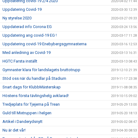
Uppdatering covid-19 2/4 2020
2020-04-02 11:44
Uppdatering Covid-19
2020-03-30 12:39
Ny styrelse 2020
2020-03-27 09:33
Uppdaterad info Corona EG
2020-03-24 13:56
Uppdatering ang covid-19 EG !
2020-03-17 11:28
Uppdatering covid-19 Enebybergsgymnasterna
2020-03-16 12:53
Med anledning av Covid-19
2020-03-13 16:31
HGTC Farsta inställt
2020-03-13 08:43
Gymnaster klara för landslagets bruttotrupp
2019-12-10 21:39
Stöd oss när du handlar på Stadium
2019-11-17 23:38
Snart dags för KlubbMästerskap
2019-11-08 08:35
Höstens första tävlingshelg avklarad!
2019-10-15 09:02
Tredjeplats för Tjejerna på Trean
2019-05-29 13:00
Guld till Mixtruppen i helgen
2019-05-20 18:13
Artikel i Danderydsnytt
2019-05-02 08:47
Nu är det vår!
2019-04-30 08:53