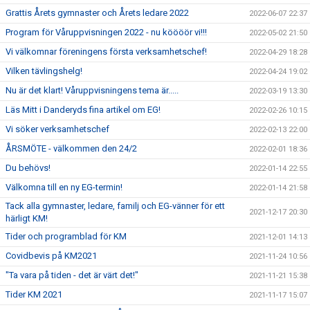
Grattis Årets gymnaster och Årets ledare 2022
2022-06-07 22:37
Program för Våruppvisningen 2022 - nu köööör vi!!!
2022-05-02 21:50
Vi välkomnar föreningens första verksamhetschef!
2022-04-29 18:28
Vilken tävlingshelg!
2022-04-24 19:02
Nu är det klart! Våruppvisningens tema är.....
2022-03-19 13:30
Läs Mitt i Danderyds fina artikel om EG!
2022-02-26 10:15
Vi söker verksamhetschef
2022-02-13 22:00
ÅRSMÖTE - välkommen den 24/2
2022-02-01 18:36
Du behövs!
2022-01-14 22:55
Välkomna till en ny EG-termin!
2022-01-14 21:58
Tack alla gymnaster, ledare, familj och EG-vänner för ett
2021-12-17 20:30
härligt KM!
Tider och programblad för KM
2021-12-01 14:13
Covidbevis på KM2021
2021-11-24 10:56
"Ta vara på tiden - det är värt det!"
2021-11-21 15:38
Tider KM 2021
2021-11-17 15:07