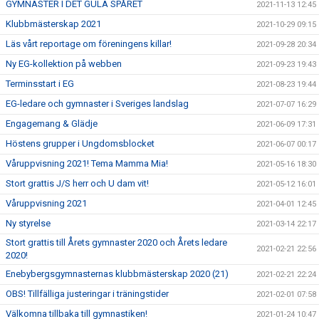
GYMNASTER I DET GULA SPÅRET
2021-11-13 12:45
Klubbmästerskap 2021
2021-10-29 09:15
Läs vårt reportage om föreningens killar!
2021-09-28 20:34
Ny EG-kollektion på webben
2021-09-23 19:43
Terminsstart i EG
2021-08-23 19:44
EG-ledare och gymnaster i Sveriges landslag
2021-07-07 16:29
Engagemang & Glädje
2021-06-09 17:31
Höstens grupper i Ungdomsblocket
2021-06-07 00:17
Våruppvisning 2021! Tema Mamma Mia!
2021-05-16 18:30
Stort grattis J/S herr och U dam vit!
2021-05-12 16:01
Våruppvisning 2021
2021-04-01 12:45
Ny styrelse
2021-03-14 22:17
Stort grattis till Årets gymnaster 2020 och Årets ledare
2021-02-21 22:56
2020!
Enebybergsgymnasternas klubbmästerskap 2020 (21)
2021-02-21 22:24
OBS! Tillfälliga justeringar i träningstider
2021-02-01 07:58
Välkomna tillbaka till gymnastiken!
2021-01-24 10:47