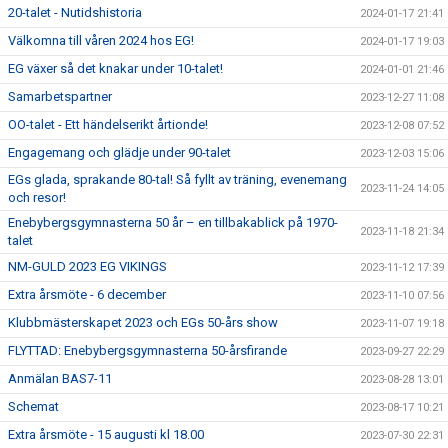
20-talet - Nutidshistoria
2024-01-17 21:41
Välkomna till våren 2024 hos EG!
2024-01-17 19:03
EG växer så det knakar under 10-talet!
2024-01-01 21:46
Samarbetspartner
2023-12-27 11:08
OO-talet - Ett händelserikt årtionde!
2023-12-08 07:52
Engagemang och glädje under 90-talet
2023-12-03 15:06
EGs glada, sprakande 80-tal! Så fyllt av träning, evenemang
2023-11-24 14:05
och resor!
Enebybergsgymnasterna 50 år – en tillbakablick på 1970-
2023-11-18 21:34
talet
NM-GULD 2023 EG VIKINGS
2023-11-12 17:39
Extra årsmöte - 6 december
2023-11-10 07:56
Klubbmästerskapet 2023 och EGs 50-års show
2023-11-07 19:18
FLYTTAD: Enebybergsgymnasterna 50-årsfirande
2023-09-27 22:29
Anmälan BAS7-11
2023-08-28 13:01
Schemat
2023-08-17 10:21
Extra årsmöte - 15 augusti kl 18.00
2023-07-30 22:31