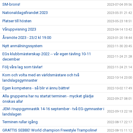
SM-brons!
2023-07-04 09:56
Nationaldagsfirandet 2023
2023-05-31 21:42
Platser till hösten
2023-05-23 18:51
Våruppvisning 2023
2023-04-14 13:42
Årsmöte 2023 - 23/2 kl 19.00
2023-01-20 18:44
Nytt anmälningssystem
2022-11-30 20:45
EGs klubbmästerskap 2022 -- vår egen tävling 10-11
2022-11-24 21:28
december
Följ våra lag som tävlar!
2022-11-24 21:14
Kom och volta med en världsmästare och två
2022-10-14 23:00
landslagsgymnaster
Egen kompetens - så blir vi ännu bättre!
2022-10-02 17:49
Alla grupperna har nu startat terminen - mycket glädje
2022-09-27 08:01
önskas alla!
JEM i truppgymnastik 14-16 september - två EG-gymnaster i
2022-09-13 22:18
landslagen
Terminen rullar igång
2022-08-17 22:17
GRATTIS SEBBE! World champion Freestyle Trampoline!
2022-08-15 11:12