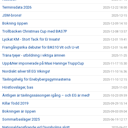
Terminsdata 2026
2025-12-22 18:00
JSM-brons!
2025-12-15
Bokning öppen
2025-12-09 14:10
Trollbäcken Christmas Cup med BAS7P
2025-12-08 13:57
Lyckat KM - Stort Tack för Er Insats!
2025-12-01 19:41
Framgångsrika debuter för BAS10 Vit och U-vit
2025-12-01 16:48
Träna tjejer - utbildning i viktiga ämnen
2025-11-25
Upp&Ner imponerade på Maxi Haninge TruppCup
2025-11-17 15:30
Nordiskt silver till EG Vikings!
2025-11-10 16:36
Tävlingshelg för Enebybergsgymnasterna
2025-11-10 12:15
Höstlovsläger, bas
2025-11-03
Äntligen är tävlingssäsongen igång – och EG är med!
2025-10-23 09:59
Killar född 2019
2025-09-29 15:14
Bokningen är öppen
2025-09-03 09:04
Sommarbasläger 2025
2025-06-19 12:17
Nationaldagsfirande vid Djursholms slott
2025-06-07