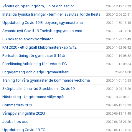
Vårens grupper ungdom, junior och senior
2020-12-12 12:19
Inställda fysiska träningar - terminen avslutas för de flesta
2020-12-06 20:31
Uppdatering Covid 19 Enebybergsgymnasterna
2020-11-30 13:45
Senaste nytt Covid 19 Enebybergsgymnasterna
2020-11-24 11:50
EG söker en sportkoordinator
2020-11-23 16:49
KM 2020 - ett digitalt klubbmästerskap 5/12
2020-11-22 08:42
Fortsatt träning för gymnaster 5-15 år
2020-11-19 08:32
Föreläsning/utbildning för Ledare i EG
2020-11-11 08:34
Engagemang och glädje i gymnastiken!
2020-11-08
Träning för våra gymnaster de kommande veckorna
2020-11-01 10:55
Skärpta allmänna råd Stockholm - Covid19
2020-10-29 15:26
Nästa steg - Ungdomarna väljer spår
2020-10-23 01:31
Sommarbrev 2020
2020-06-13 12:13
Våruppvisningsfilm 2020!
2020-06-13 11:48
Jobba hos oss
2020-06-08 21:26
Uppdatering Covid-19 EG
2020-04-11 14:25