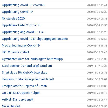
Uppdatering covid-19 2/4 2020
2020-04-02 11:44
Uppdatering Covid-19
2020-03-30 12:39
Ny styrelse 2020
2020-03-27 09:33
Uppdaterad info Corona EG
2020-03-24 13:56
Uppdatering ang covid-19 EG !
2020-03-17 11:28
Uppdatering covid-19 Enebybergsgymnasterna
2020-03-16 12:53
Med anledning av Covid-19
2020-03-13 16:31
HGTC Farsta inställt
2020-03-13 08:43
Gymnaster klara för landslagets bruttotrupp
2019-12-10 21:39
Stöd oss när du handlar på Stadium
2019-11-17 23:38
Snart dags för KlubbMästerskap
2019-11-08 08:35
Höstens första tävlingshelg avklarad!
2019-10-15 09:02
Tredjeplats för Tjejerna på Trean
2019-05-29 13:00
Guld till Mixtruppen i helgen
2019-05-20 18:13
Artikel i Danderydsnytt
2019-05-02 08:47
Nu är det vår!
2019-04-30 08:53