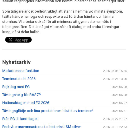
såklart regeringens information och kommunicerar här så snart något sker.
KANSLIET
Som tidigare är det oerhört viktigt att stanna hemma vid minsta symptom,
VÅRA ANSTÄLLDA LEDARE
tvätta händerna noga och respektera att föräldrar hämtar och lämnar
utomhus. Vi arbetar också för att minimera att gymnasterna möts i
träningsskiften. Det är något vi också haft dialog med andra föreningar
VALBEREDNING
kring, då vi delar hallar.
STYRELSE
LAGFÖRÄLDRAR
Nyhetsarkiv
HALLAR
Mailadress ur funktion
2026-08-03 15:55
FRÅGOR & SVAR
Terminsdata ht 2026
2026-06-24 13:20
Pojkdag med EG
2026-06-08
EVENT
Tävlingshelg för BAS7P!
2026-06-08
VAL AV SPÅR
Nationaldagen med EG 2026
2026-06-07
Tävlingsglädje och fina prestationer i slutet av terminen!
2026-05-31
KONTAKT
Från EG till landslaget!
2026-05-27 21:07
Enebybergsgymnasterna tar historiskt SM-silver
2026-05-19 22:53
MEDICINSKT STÖD