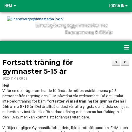
HEM
LOGGA IN
Enebybergsgymnasterna
Engagemang & Glädje
HEM
Fortsatt träning för
<
>
gymnaster 5-15 år
DIREKTANMÄLAN
2020-11-19 08:32
OM ENEBYBERGSGYMNASTERNA
Hej!
Vi får en del frågor om hur de förändrade mötesrestriktionerna på 8
personer från regering och FHM påverkar vår verksamhet. Då det uttalat
ENGAGEMANG
inte berör träning för barn,
fortsätter vi med träning för gymnasterna i
åldrarna 5 -15 år
. Det är alltså endast vår allra yngsta och äldsta som just
NYHETER
nu berörs av inställd eller förändrad träning och som nu har förlängts till
den 13/12 men kan komma att förlängas ytterligare.
POLICY & DOKUMENT
Vi följer dagligen Gymnastikförbundets, Riksidrottsförbundets, FHMs och