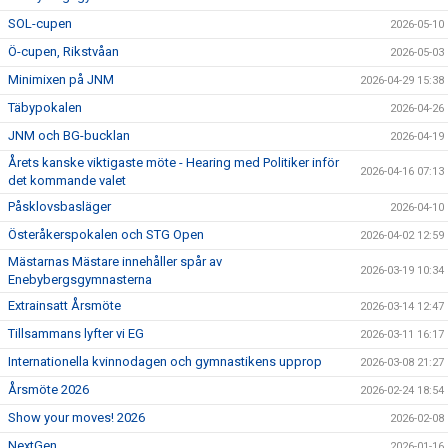
SOL-cupen
2026-05-10
Ö-cupen, Rikstvåan
2026-05-03
Minimixen på JNM
2026-04-29 15:38
Täbypokalen
2026-04-26
JNM och BG-bucklan
2026-04-19
Årets kanske viktigaste möte - Hearing med Politiker inför
2026-04-16 07:13
det kommande valet
Påsklovsbasläger
2026-04-10
Österåkerspokalen och STG Open
2026-04-02 12:59
Mästarnas Mästare innehåller spår av
2026-03-19 10:34
Enebybergsgymnasterna
Extrainsatt Årsmöte
2026-03-14 12:47
Tillsammans lyfter vi EG
2026-03-11 16:17
Internationella kvinnodagen och gymnastikens upprop
2026-03-08 21:27
Årsmöte 2026
2026-02-24 18:54
Show your moves! 2026
2026-02-08
NextGen
2026-01-16