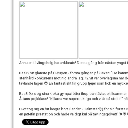
Ännu en tävlingshelg har avklarats! Denna gång från nästan yngst t
Bas12 vit glänste på Ö-cupen - första gången på Sexan! "De kamma
stenhård konkurrens mot nio andra lag. 12 vit var överlägsna när det
tävlande lagen 😎 En fantastiskt fin grupp tjejer som fick en mycke
Bas8-9p slog sina kloka gympafötter ihop och tävlade tillsamman
Åttans pojkklass! "Killarna var superduktiga och vi är så stolta!" h
U-vit tog sig en bit längre bort i landet - Halmstad(!) för sin första
en jättefin prestation och hade väldigt kul på tävlingsgolvet!" 🌟🌟