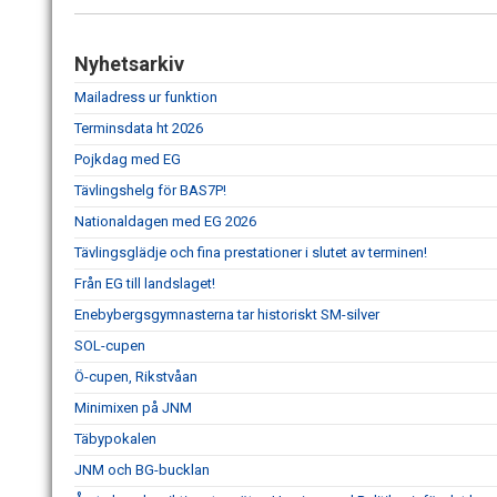
Nyhetsarkiv
Mailadress ur funktion
Terminsdata ht 2026
Pojkdag med EG
Tävlingshelg för BAS7P!
Nationaldagen med EG 2026
Tävlingsglädje och fina prestationer i slutet av terminen!
Från EG till landslaget!
Enebybergsgymnasterna tar historiskt SM-silver
SOL-cupen
Ö-cupen, Rikstvåan
Minimixen på JNM
Täbypokalen
JNM och BG-bucklan