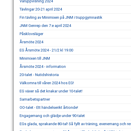
Våruppvisning 2024
Tävlingar 20-21 april 2024
Fin tävling av Minimixen på JNM i truppgymnastik
JNM Genrep den 7:e april 2024
Påsklovsläger
Årsmöte 2024
EG Årsmöte 2024 - 21/2 kl 19.00
Minimixen till JNM
Årsmöte 2024 - information
20-talet - Nutidshistoria
Välkomna till våren 2024 hos EG!
EG växer så det knakar under 10-talet!
Samarbetspartner
OO-talet - Ett händelserikt årtionde!
Engagemang och glädje under 90-talet
EGs glada, sprakande 80-tal! Så fyllt av träning, evenemang och re