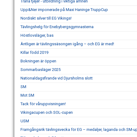
Träna tjejer - utbildning i viktiga ämnen
Upp&Ner imponerade på Maxi Haninge TruppCup
Nordiskt silver till EG Vikings!
Tävlingshelg för Enebybergsgymnasterna
Höstlovsläger, bas
Äntligen är tävlingssäsongen igång – och EG är med!
Killar född 2019
Bokningen är öppen
Sommarbasläger 2025
Nationaldagsfirande vid Djursholms slott
SM
Mot SM
Tack för våruppvisningen!
Vikingacupen och SOL-cupen
USM
Framgångsrik tävlingsvecka för EG – medaljer, laganda och SM-