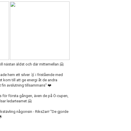
ill nästan äldst och där mittemellan 🤗
de hem ett silver 🥈 i fristående med
 kom till att ge energi åt de andra
t fin avslutning tillsammans" ❤️
s för första gången, även de på Ö-cupen,
älsar ledarteamet 🤗
 rikstävling någonsin - Riks2an! "De gjorde
🌟