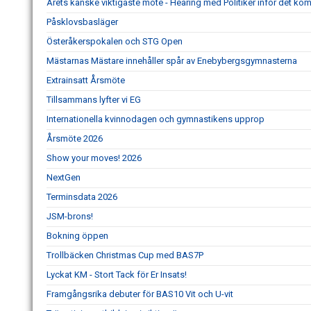
Årets kanske viktigaste möte - Hearing med Politiker inför det k
Påsklovsbasläger
Österåkerspokalen och STG Open
Mästarnas Mästare innehåller spår av Enebybergsgymnasterna
Extrainsatt Årsmöte
Tillsammans lyfter vi EG
Internationella kvinnodagen och gymnastikens upprop
Årsmöte 2026
Show your moves! 2026
NextGen
Terminsdata 2026
JSM-brons!
Bokning öppen
Trollbäcken Christmas Cup med BAS7P
Lyckat KM - Stort Tack för Er Insats!
Framgångsrika debuter för BAS10 Vit och U-vit