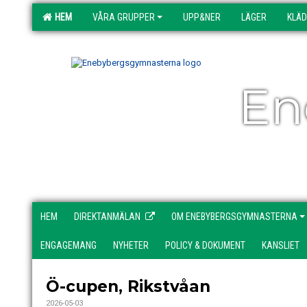
HEM
VÅRA GRUPPER
UPP&NER
LÄGER
KLÄ
En
HEM
DIREKTANMÄLAN
OM ENEBYBERGSGYMNASTERNA
ENGAGEMANG
NYHETER
POLICY & DOKUMENT
KANSLIET
Ö-cupen, Rikstvåan
2026-05-03