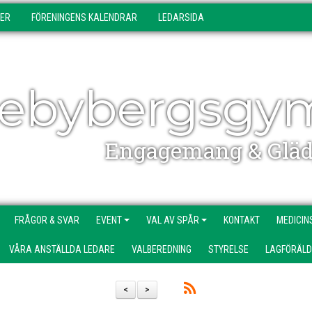
DER
FÖRENINGENS KALENDRAR
LEDARSIDA
ebybergsgy
Engagemang & Gläd
FRÅGOR & SVAR
EVENT
VAL AV SPÅR
KONTAKT
MEDICIN
VÅRA ANSTÄLLDA LEDARE
VALBEREDNING
STYRELSE
LAGFÖRÄL
<
>