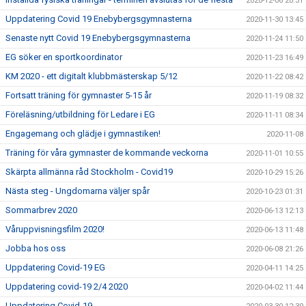
2020-12-06 20:31
Uppdatering Covid 19 Enebybergsgymnasterna
2020-11-30 13:45
Senaste nytt Covid 19 Enebybergsgymnasterna
2020-11-24 11:50
EG söker en sportkoordinator
2020-11-23 16:49
KM 2020 - ett digitalt klubbmästerskap 5/12
2020-11-22 08:42
Fortsatt träning för gymnaster 5-15 år
2020-11-19 08:32
Föreläsning/utbildning för Ledare i EG
2020-11-11 08:34
Engagemang och glädje i gymnastiken!
2020-11-08
Träning för våra gymnaster de kommande veckorna
2020-11-01 10:55
Skärpta allmänna råd Stockholm - Covid19
2020-10-29 15:26
Nästa steg - Ungdomarna väljer spår
2020-10-23 01:31
Sommarbrev 2020
2020-06-13 12:13
Våruppvisningsfilm 2020!
2020-06-13 11:48
Jobba hos oss
2020-06-08 21:26
Uppdatering Covid-19 EG
2020-04-11 14:25
Uppdatering covid-19 2/4 2020
2020-04-02 11:44
Uppdatering Covid-19