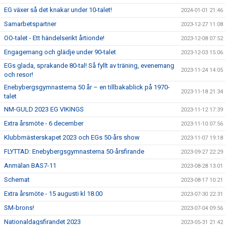
EG växer så det knakar under 10-talet!
2024-01-01 21:46
Samarbetspartner
2023-12-27 11:08
OO-talet - Ett händelserikt årtionde!
2023-12-08 07:52
Engagemang och glädje under 90-talet
2023-12-03 15:06
EGs glada, sprakande 80-tal! Så fyllt av träning, evenemang
2023-11-24 14:05
och resor!
Enebybergsgymnasterna 50 år – en tillbakablick på 1970-
2023-11-18 21:34
talet
NM-GULD 2023 EG VIKINGS
2023-11-12 17:39
Extra årsmöte - 6 december
2023-11-10 07:56
Klubbmästerskapet 2023 och EGs 50-års show
2023-11-07 19:18
FLYTTAD: Enebybergsgymnasterna 50-årsfirande
2023-09-27 22:29
Anmälan BAS7-11
2023-08-28 13:01
Schemat
2023-08-17 10:21
Extra årsmöte - 15 augusti kl 18.00
2023-07-30 22:31
SM-brons!
2023-07-04 09:56
Nationaldagsfirandet 2023
2023-05-31 21:42