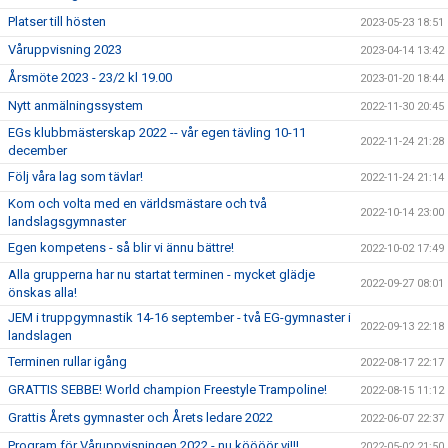
Platser till hösten
2023-05-23 18:51
Våruppvisning 2023
2023-04-14 13:42
Årsmöte 2023 - 23/2 kl 19.00
2023-01-20 18:44
Nytt anmälningssystem
2022-11-30 20:45
EGs klubbmästerskap 2022 -- vår egen tävling 10-11
2022-11-24 21:28
december
Följ våra lag som tävlar!
2022-11-24 21:14
Kom och volta med en världsmästare och två
2022-10-14 23:00
landslagsgymnaster
Egen kompetens - så blir vi ännu bättre!
2022-10-02 17:49
Alla grupperna har nu startat terminen - mycket glädje
2022-09-27 08:01
önskas alla!
JEM i truppgymnastik 14-16 september - två EG-gymnaster i
2022-09-13 22:18
landslagen
Terminen rullar igång
2022-08-17 22:17
GRATTIS SEBBE! World champion Freestyle Trampoline!
2022-08-15 11:12
Grattis Årets gymnaster och Årets ledare 2022
2022-06-07 22:37
Program för Våruppvisningen 2022 - nu köööör vi!!!
2022-05-02 21:50