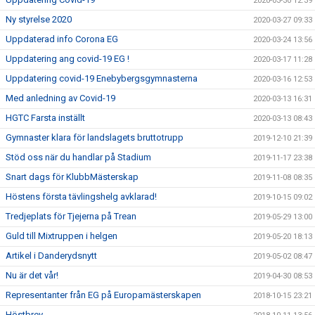
2020-03-30 12:39
Ny styrelse 2020
2020-03-27 09:33
Uppdaterad info Corona EG
2020-03-24 13:56
Uppdatering ang covid-19 EG !
2020-03-17 11:28
Uppdatering covid-19 Enebybergsgymnasterna
2020-03-16 12:53
Med anledning av Covid-19
2020-03-13 16:31
HGTC Farsta inställt
2020-03-13 08:43
Gymnaster klara för landslagets bruttotrupp
2019-12-10 21:39
Stöd oss när du handlar på Stadium
2019-11-17 23:38
Snart dags för KlubbMästerskap
2019-11-08 08:35
Höstens första tävlingshelg avklarad!
2019-10-15 09:02
Tredjeplats för Tjejerna på Trean
2019-05-29 13:00
Guld till Mixtruppen i helgen
2019-05-20 18:13
Artikel i Danderydsnytt
2019-05-02 08:47
Nu är det vår!
2019-04-30 08:53
Representanter från EG på Europamästerskapen
2018-10-15 23:21
Höstbrev