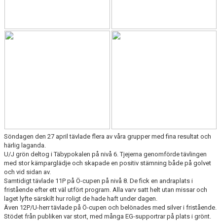
KANSLIET
VÅRA ANSTÄLLDA LEDARE
VALBEREDNING
STYRELSE
LAGFÖRÄLDRAR
HALLAR
FRÅGOR & SVAR
Söndagen den 27 april tävlade flera av våra grupper med fina resultat och
härlig laganda.
U/J grön deltog i Täbypokalen på nivå 6. Tjejerna genomförde tävlingen
EVENT
med stor kämparglädje och skapade en positiv stämning både på golvet
och vid sidan av.
VAL AV SPÅR
Samtidigt tävlade 11P på Ö-cupen på nivå 8. De fick en andraplats i
fristående efter ett väl utfört program. Alla varv satt helt utan missar och
laget lyfte särskilt hur roligt de hade haft under dagen.
KONTAKT
Även 12P/U-herr tävlade på Ö-cupen och belönades med silver i fristående.
Stödet från publiken var stort, med många EG-supportrar på plats i grönt.
MEDICINSKT STÖD