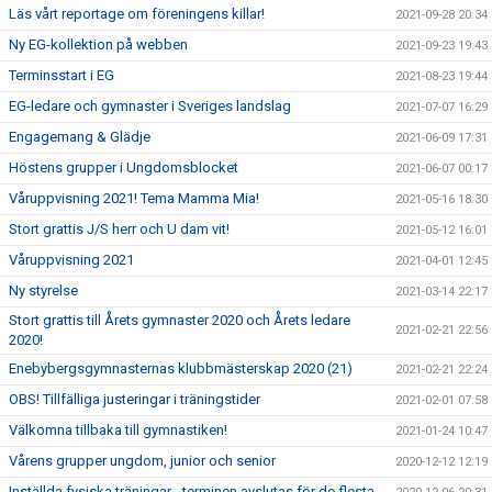
Läs vårt reportage om föreningens killar!
2021-09-28 20:34
Ny EG-kollektion på webben
2021-09-23 19:43
Terminsstart i EG
2021-08-23 19:44
EG-ledare och gymnaster i Sveriges landslag
2021-07-07 16:29
Engagemang & Glädje
2021-06-09 17:31
Höstens grupper i Ungdomsblocket
2021-06-07 00:17
Våruppvisning 2021! Tema Mamma Mia!
2021-05-16 18:30
Stort grattis J/S herr och U dam vit!
2021-05-12 16:01
Våruppvisning 2021
2021-04-01 12:45
Ny styrelse
2021-03-14 22:17
Stort grattis till Årets gymnaster 2020 och Årets ledare
2021-02-21 22:56
2020!
Enebybergsgymnasternas klubbmästerskap 2020 (21)
2021-02-21 22:24
OBS! Tillfälliga justeringar i träningstider
2021-02-01 07:58
Välkomna tillbaka till gymnastiken!
2021-01-24 10:47
Vårens grupper ungdom, junior och senior
2020-12-12 12:19
Inställda fysiska träningar - terminen avslutas för de flesta