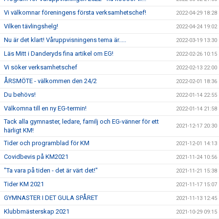
Vi välkomnar föreningens första verksamhetschef!
2022-04-29 18:28
Vilken tävlingshelg!
2022-04-24 19:02
Nu är det klart! Våruppvisningens tema är.....
2022-03-19 13:30
Läs Mitt i Danderyds fina artikel om EG!
2022-02-26 10:15
Vi söker verksamhetschef
2022-02-13 22:00
ÅRSMÖTE - välkommen den 24/2
2022-02-01 18:36
Du behövs!
2022-01-14 22:55
Välkomna till en ny EG-termin!
2022-01-14 21:58
Tack alla gymnaster, ledare, familj och EG-vänner för ett
2021-12-17 20:30
härligt KM!
Tider och programblad för KM
2021-12-01 14:13
Covidbevis på KM2021
2021-11-24 10:56
"Ta vara på tiden - det är värt det!"
2021-11-21 15:38
Tider KM 2021
2021-11-17 15:07
GYMNASTER I DET GULA SPÅRET
2021-11-13 12:45
Klubbmästerskap 2021
2021-10-29 09:15