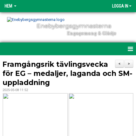
HEM
LOGGA IN
Enebybergsgymnasterna
Engagemang & Glädje
HEM
Framgångsrik tävlingsvecka
<
>
för EG – medaljer, laganda och SM-
DIREKTANMÄLAN
uppladdning
OM ENEBYBERGSGYMNASTERNA
2025-05-08 11:52
ENGAGEMANG
NYHETER
POLICY & DOKUMENT