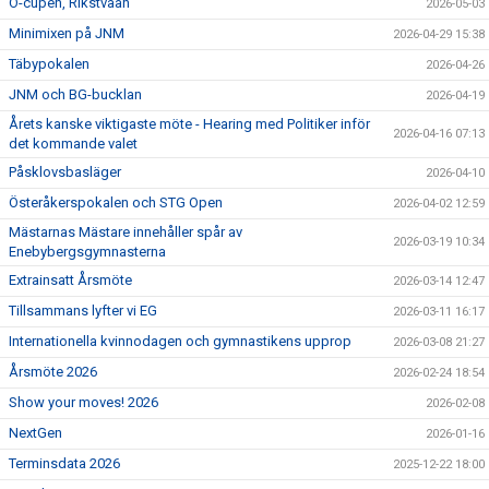
Ö-cupen, Rikstvåan
2026-05-03
Minimixen på JNM
2026-04-29 15:38
Täbypokalen
2026-04-26
JNM och BG-bucklan
2026-04-19
Årets kanske viktigaste möte - Hearing med Politiker inför
2026-04-16 07:13
det kommande valet
Påsklovsbasläger
2026-04-10
Österåkerspokalen och STG Open
2026-04-02 12:59
Mästarnas Mästare innehåller spår av
2026-03-19 10:34
Enebybergsgymnasterna
Extrainsatt Årsmöte
2026-03-14 12:47
Tillsammans lyfter vi EG
2026-03-11 16:17
Internationella kvinnodagen och gymnastikens upprop
2026-03-08 21:27
Årsmöte 2026
2026-02-24 18:54
Show your moves! 2026
2026-02-08
NextGen
2026-01-16
Terminsdata 2026
2025-12-22 18:00