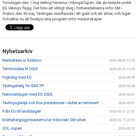
Torsdagen den 1 maj deltog herrarna i VikingaCupen, där de tävlade under
EG Vikings flagg. Det blev ett viktigt steg i förberedelserna inför SM i
Örebro den 30 maj. Tävlingen resulterade i ett guld och ett silver, och laget
fortsätter nu att finslipa sina program inför mästerskapet.
Nyhetsarkiv
Mailadress ur funktion
2026-08-03 15:55
Terminsdata ht 2026
2026-06-24 13:20
Pojkdag med EG
2026-06-08
Tävlingshelg för BAS7P!
2026-06-08
Nationaldagen med EG 2026
2026-06-07
Tävlingsglädje och fina prestationer i slutet av terminen!
2026-05-31
Från EG till landslaget!
2026-05-27 21:07
Enebybergsgymnasterna tar historiskt SM-silver
2026-05-19 22:53
SOL-cupen
2026-05-10