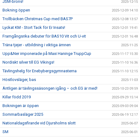
JSM-brons!
2025-12-15
Bokning öppen
2025-12-09 14:10
Trollbäcken Christmas Cup med BAS7P
2025-12-08 13:57
Lyckat KM - Stort Tack för Er Insats!
2025-12-01 19:41
Framgångsrika debuter för BAS10 Vit och U-vit
2025-12-01 16:48
Träna tjejer - utbildning i viktiga ämnen
2025-11-25
Upp&Ner imponerade på Maxi Haninge TruppCup
2025-11-17 15:30
Nordiskt silver till EG Vikings!
2025-11-10 16:36
Tävlingshelg för Enebybergsgymnasterna
2025-11-10 12:15
Höstlovsläger, bas
2025-11-03
Äntligen är tävlingssäsongen igång – och EG är med!
2025-10-23 09:59
Killar född 2019
2025-09-29 15:14
Bokningen är öppen
2025-09-03 09:04
Sommarbasläger 2025
2025-06-19 12:17
Nationaldagsfirande vid Djursholms slott
2025-06-07
SM
2025-06-01