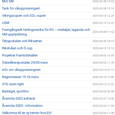
Mot SM
2025-05-28 13:53
Tack för våruppvisningen!
2025-05-28 13:19
Vikingacupen och SOL-cupen
2025-05-14 12:24
USM
2025-05-14 12:22
Framgångsrik tävlingsvecka för EG – medaljer, laganda och
2025-05-08 11:52
SM-uppladdning
Täbypokalen och Riksettan
2025-04-30 18:10
Rikstvåan och Ö-cup
2025-04-10 15:12
Projektet Framtidshallen
2025-04-06 16:09
Österåkerspokalen 29/30 mars
2025-04-02 11:39
Info om våruppvisningnen
2025-03-19 07:13
Regionsexan 15-16 mars
2025-03-18 15:00
STG open light
2025-03-13 15:22
Basläger, sportlov
2025-03-05 06:58
Årsmöte 2025 avklarat
2025-02-27 15:00
Årsmöte 2025 - information
2025-02-04 11:09
Välkomna till en ny termin hos EG!
2025-02-04 11:08