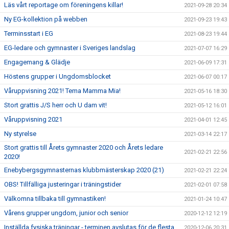
Läs vårt reportage om föreningens killar!
2021-09-28 20:34
Ny EG-kollektion på webben
2021-09-23 19:43
Terminsstart i EG
2021-08-23 19:44
EG-ledare och gymnaster i Sveriges landslag
2021-07-07 16:29
Engagemang & Glädje
2021-06-09 17:31
Höstens grupper i Ungdomsblocket
2021-06-07 00:17
Våruppvisning 2021! Tema Mamma Mia!
2021-05-16 18:30
Stort grattis J/S herr och U dam vit!
2021-05-12 16:01
Våruppvisning 2021
2021-04-01 12:45
Ny styrelse
2021-03-14 22:17
Stort grattis till Årets gymnaster 2020 och Årets ledare
2021-02-21 22:56
2020!
Enebybergsgymnasternas klubbmästerskap 2020 (21)
2021-02-21 22:24
OBS! Tillfälliga justeringar i träningstider
2021-02-01 07:58
Välkomna tillbaka till gymnastiken!
2021-01-24 10:47
Vårens grupper ungdom, junior och senior
2020-12-12 12:19
Inställda fysiska träningar - terminen avslutas för de flesta
2020-12-06 20:31