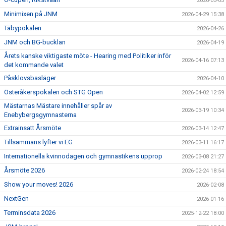
2026-05-03
Minimixen på JNM
2026-04-29 15:38
Täbypokalen
2026-04-26
JNM och BG-bucklan
2026-04-19
Årets kanske viktigaste möte - Hearing med Politiker inför
2026-04-16 07:13
det kommande valet
Påsklovsbasläger
2026-04-10
Österåkerspokalen och STG Open
2026-04-02 12:59
Mästarnas Mästare innehåller spår av
2026-03-19 10:34
Enebybergsgymnasterna
Extrainsatt Årsmöte
2026-03-14 12:47
Tillsammans lyfter vi EG
2026-03-11 16:17
Internationella kvinnodagen och gymnastikens upprop
2026-03-08 21:27
Årsmöte 2026
2026-02-24 18:54
Show your moves! 2026
2026-02-08
NextGen
2026-01-16
Terminsdata 2026
2025-12-22 18:00