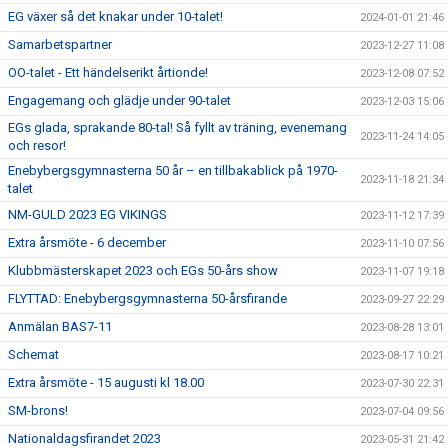
EG växer så det knakar under 10-talet!
2024-01-01 21:46
Samarbetspartner
2023-12-27 11:08
OO-talet - Ett händelserikt årtionde!
2023-12-08 07:52
Engagemang och glädje under 90-talet
2023-12-03 15:06
EGs glada, sprakande 80-tal! Så fyllt av träning, evenemang
2023-11-24 14:05
och resor!
Enebybergsgymnasterna 50 år – en tillbakablick på 1970-
2023-11-18 21:34
talet
NM-GULD 2023 EG VIKINGS
2023-11-12 17:39
Extra årsmöte - 6 december
2023-11-10 07:56
Klubbmästerskapet 2023 och EGs 50-års show
2023-11-07 19:18
FLYTTAD: Enebybergsgymnasterna 50-årsfirande
2023-09-27 22:29
Anmälan BAS7-11
2023-08-28 13:01
Schemat
2023-08-17 10:21
Extra årsmöte - 15 augusti kl 18.00
2023-07-30 22:31
SM-brons!
2023-07-04 09:56
Nationaldagsfirandet 2023
2023-05-31 21:42