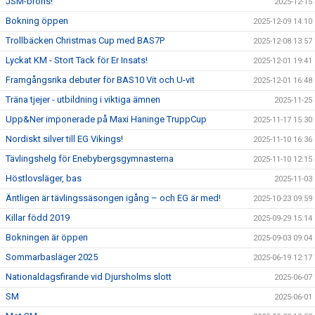
JSM-brons!
2025-12-15
Bokning öppen
2025-12-09 14:10
Trollbäcken Christmas Cup med BAS7P
2025-12-08 13:57
Lyckat KM - Stort Tack för Er Insats!
2025-12-01 19:41
Framgångsrika debuter för BAS10 Vit och U-vit
2025-12-01 16:48
Träna tjejer - utbildning i viktiga ämnen
2025-11-25
Upp&Ner imponerade på Maxi Haninge TruppCup
2025-11-17 15:30
Nordiskt silver till EG Vikings!
2025-11-10 16:36
Tävlingshelg för Enebybergsgymnasterna
2025-11-10 12:15
Höstlovsläger, bas
2025-11-03
Äntligen är tävlingssäsongen igång – och EG är med!
2025-10-23 09:59
Killar född 2019
2025-09-29 15:14
Bokningen är öppen
2025-09-03 09:04
Sommarbasläger 2025
2025-06-19 12:17
Nationaldagsfirande vid Djursholms slott
2025-06-07
SM
2025-06-01