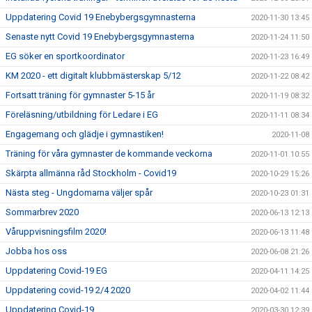
Uppdatering Covid 19 Enebybergsgymnasterna
2020-11-30 13:45
Senaste nytt Covid 19 Enebybergsgymnasterna
2020-11-24 11:50
EG söker en sportkoordinator
2020-11-23 16:49
KM 2020 - ett digitalt klubbmästerskap 5/12
2020-11-22 08:42
Fortsatt träning för gymnaster 5-15 år
2020-11-19 08:32
Föreläsning/utbildning för Ledare i EG
2020-11-11 08:34
Engagemang och glädje i gymnastiken!
2020-11-08
Träning för våra gymnaster de kommande veckorna
2020-11-01 10:55
Skärpta allmänna råd Stockholm - Covid19
2020-10-29 15:26
Nästa steg - Ungdomarna väljer spår
2020-10-23 01:31
Sommarbrev 2020
2020-06-13 12:13
Våruppvisningsfilm 2020!
2020-06-13 11:48
Jobba hos oss
2020-06-08 21:26
Uppdatering Covid-19 EG
2020-04-11 14:25
Uppdatering covid-19 2/4 2020
2020-04-02 11:44
Uppdatering Covid-19
2020-03-30 12:39