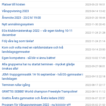
Platser till hösten
2023-05-23 18:51
Våruppvisning 2023
2023-04-14 13:42
Årsmöte 2023 - 23/2 kl 19.00
2023-01-20 18:44
Nytt anmälningssystem
2022-11-30 20:45
EGs klubbmästerskap 2022 -- vår egen tävling 10-11
2022-11-24 21:28
december
Följ våra lag som tävlar!
2022-11-24 21:14
Kom och volta med en världsmästare och två
2022-10-14 23:00
landslagsgymnaster
Egen kompetens - så blir vi ännu bättre!
2022-10-02 17:49
Alla grupperna har nu startat terminen - mycket glädje
2022-09-27 08:01
önskas alla!
JEM i truppgymnastik 14-16 september - två EG-gymnaster i
2022-09-13 22:18
landslagen
Terminen rullar igång
2022-08-17 22:17
GRATTIS SEBBE! World champion Freestyle Trampoline!
2022-08-15 11:12
Grattis Årets gymnaster och Årets ledare 2022
2022-06-07 22:37
Program för Våruppvisningen 2022 - nu köööör vi!!!
2022-05-02 21:50