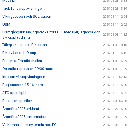
Mot SM
2025-05-28 13:53
Tack för våruppvisningen!
2025-05-28 13:19
Vikingacupen och SOL-cupen
2025-05-14 12:24
USM
2025-05-14 12:22
Framgångsrik tävlingsvecka för EG – medaljer, laganda och
2025-05-08 11:52
SM-uppladdning
Täbypokalen och Riksettan
2025-04-30 18:10
Rikstvåan och Ö-cup
2025-04-10 15:12
Projektet Framtidshallen
2025-04-06 16:09
Österåkerspokalen 29/30 mars
2025-04-02 11:39
Info om våruppvisningnen
2025-03-19 07:13
Regionsexan 15-16 mars
2025-03-18 15:00
STG open light
2025-03-13 15:22
Basläger, sportlov
2025-03-05 06:58
Årsmöte 2025 avklarat
2025-02-27 15:00
Årsmöte 2025 - information
2025-02-04 11:09
Välkomna till en ny termin hos EG!
2025-02-04 11:08