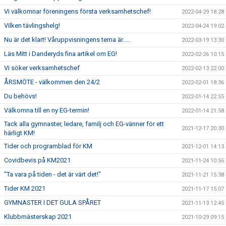
Vi välkomnar föreningens första verksamhetschef!
2022-04-29 18:28
Vilken tävlingshelg!
2022-04-24 19:02
Nu är det klart! Våruppvisningens tema är.....
2022-03-19 13:30
Läs Mitt i Danderyds fina artikel om EG!
2022-02-26 10:15
Vi söker verksamhetschef
2022-02-13 22:00
ÅRSMÖTE - välkommen den 24/2
2022-02-01 18:36
Du behövs!
2022-01-14 22:55
Välkomna till en ny EG-termin!
2022-01-14 21:58
Tack alla gymnaster, ledare, familj och EG-vänner för ett
2021-12-17 20:30
härligt KM!
Tider och programblad för KM
2021-12-01 14:13
Covidbevis på KM2021
2021-11-24 10:56
"Ta vara på tiden - det är värt det!"
2021-11-21 15:38
Tider KM 2021
2021-11-17 15:07
GYMNASTER I DET GULA SPÅRET
2021-11-13 12:45
Klubbmästerskap 2021
2021-10-29 09:15