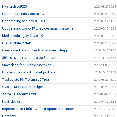
Ny styrelse 2020
2020-03-27 09:33
Uppdaterad info Corona EG
2020-03-24 13:56
Uppdatering ang covid-19 EG !
2020-03-17 11:28
Uppdatering covid-19 Enebybergsgymnasterna
2020-03-16 12:53
Med anledning av Covid-19
2020-03-13 16:31
HGTC Farsta inställt
2020-03-13 08:43
Gymnaster klara för landslagets bruttotrupp
2019-12-10 21:39
Stöd oss när du handlar på Stadium
2019-11-17 23:38
Snart dags för KlubbMästerskap
2019-11-08 08:35
Höstens första tävlingshelg avklarad!
2019-10-15 09:02
Tredjeplats för Tjejerna på Trean
2019-05-29 13:00
Guld till Mixtruppen i helgen
2019-05-20 18:13
Artikel i Danderydsnytt
2019-05-02 08:47
Nu är det vår!
2019-04-30 08:53
Representanter från EG på Europamästerskapen
2018-10-15 23:21
Höstbrev
2018-10-11 13:56