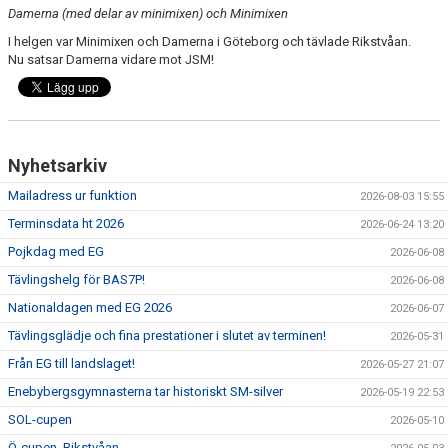
KANSLIET
Damerna (med delar av minimixen) och Minimixen
I helgen var Minimixen och Damerna i Göteborg och tävlade Rikstvåan.
VÅRA ANSTÄLLDA LEDARE
Nu satsar Damerna vidare mot JSM!
VALBEREDNING
STYRELSE
Nyhetsarkiv
LAGFÖRÄLDRAR
Mailadress ur funktion
2026-08-03 15:55
Terminsdata ht 2026
2026-06-24 13:20
HALLAR
Pojkdag med EG
2026-06-08
FRÅGOR & SVAR
Tävlingshelg för BAS7P!
2026-06-08
Nationaldagen med EG 2026
2026-06-07
EVENT
Tävlingsglädje och fina prestationer i slutet av terminen!
2026-05-31
VAL AV SPÅR
Från EG till landslaget!
2026-05-27 21:07
Enebybergsgymnasterna tar historiskt SM-silver
2026-05-19 22:53
KONTAKT
SOL-cupen
2026-05-10
MEDICINSKT STÖD
Ö-cupen, Rikstvåan