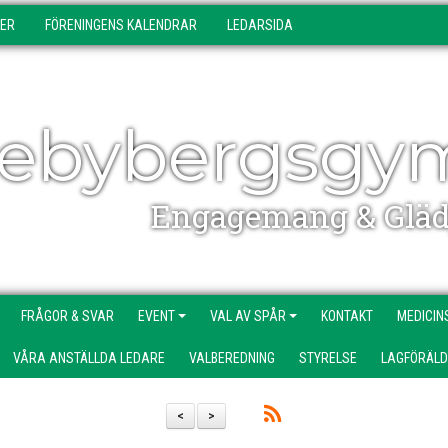
DER
FÖRENINGENS KALENDRAR
LEDARSIDA
ebybergsgy
Engagemang & Gläd
FRÅGOR & SVAR
EVENT
VAL AV SPÅR
KONTAKT
MEDICIN
VÅRA ANSTÄLLDA LEDARE
VALBEREDNING
STYRELSE
LAGFÖRÄL
<
>