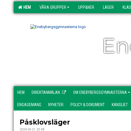
HEM
VÅRA GRUPPER
UPP&NER
LÄGER
KLÄ
En
HEM
DIREKTANMÄLAN
OM ENEBYBERGSGYMNASTERNA
ENGAGEMANG
NYHETER
POLICY & DOKUMENT
KANSLIET
Påsklovsläger
2024-04-21 20:48