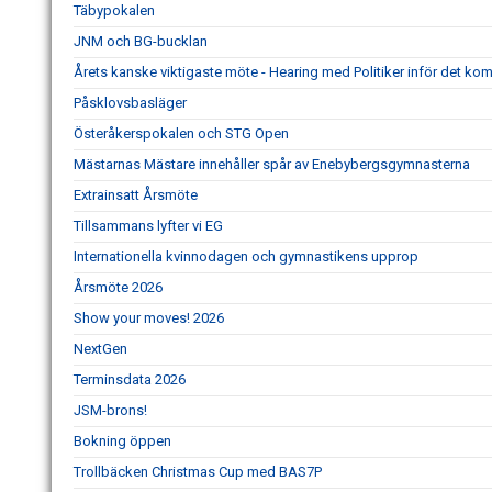
Täbypokalen
JNM och BG-bucklan
Årets kanske viktigaste möte - Hearing med Politiker inför det k
Påsklovsbasläger
Österåkerspokalen och STG Open
Mästarnas Mästare innehåller spår av Enebybergsgymnasterna
Extrainsatt Årsmöte
Tillsammans lyfter vi EG
Internationella kvinnodagen och gymnastikens upprop
Årsmöte 2026
Show your moves! 2026
NextGen
Terminsdata 2026
JSM-brons!
Bokning öppen
Trollbäcken Christmas Cup med BAS7P