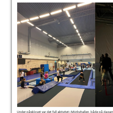
Under påsklovet var det full aktivitet i Mörbyhallen, både på dagarn