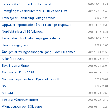
Lyckat KM - Stort Tack för Er Insats!
2025-12-01 19:41
Framgångsrika debuter för BAS10 Vit och U-vit
2025-12-01 16:48
Träna tjejer - utbildning i viktiga ämnen
2025-11-25
Upp&Ner imponerade på Maxi Haninge TruppCup
2025-11-17 15:30
Nordiskt silver till EG Vikings!
2025-11-10 16:36
Tävlingshelg för Enebybergsgymnasterna
2025-11-10 12:15
Höstlovsläger, bas
2025-11-03
Äntligen är tävlingssäsongen igång – och EG är med!
2025-10-23 09:59
Killar född 2019
2025-09-29 15:14
Bokningen är öppen
2025-09-03 09:04
Sommarbasläger 2025
2025-06-19 12:17
Nationaldagsfirande vid Djursholms slott
2025-06-07
SM
2025-06-01
Mot SM
2025-05-28 13:53
Tack för våruppvisningen!
2025-05-28 13:19
Vikingacupen och SOL-cupen
2025-05-14 12:24