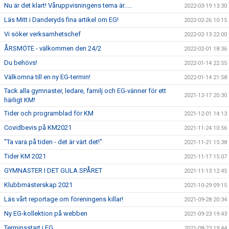
Nu är det klart! Våruppvisningens tema är.....
2022-03-19 13:30
Läs Mitt i Danderyds fina artikel om EG!
2022-02-26 10:15
Vi söker verksamhetschef
2022-02-13 22:00
ÅRSMÖTE - välkommen den 24/2
2022-02-01 18:36
Du behövs!
2022-01-14 22:55
Välkomna till en ny EG-termin!
2022-01-14 21:58
Tack alla gymnaster, ledare, familj och EG-vänner för ett
2021-12-17 20:30
härligt KM!
Tider och programblad för KM
2021-12-01 14:13
Covidbevis på KM2021
2021-11-24 10:56
"Ta vara på tiden - det är värt det!"
2021-11-21 15:38
Tider KM 2021
2021-11-17 15:07
GYMNASTER I DET GULA SPÅRET
2021-11-13 12:45
Klubbmästerskap 2021
2021-10-29 09:15
Läs vårt reportage om föreningens killar!
2021-09-28 20:34
Ny EG-kollektion på webben
2021-09-23 19:43
Terminsstart i EG
2021-08-23 19:44