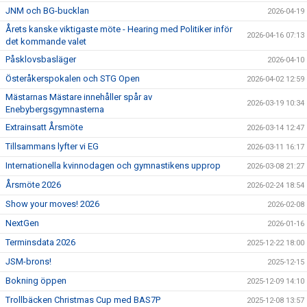
JNM och BG-bucklan
2026-04-19
Årets kanske viktigaste möte - Hearing med Politiker inför
2026-04-16 07:13
det kommande valet
Påsklovsbasläger
2026-04-10
Österåkerspokalen och STG Open
2026-04-02 12:59
Mästarnas Mästare innehåller spår av
2026-03-19 10:34
Enebybergsgymnasterna
Extrainsatt Årsmöte
2026-03-14 12:47
Tillsammans lyfter vi EG
2026-03-11 16:17
Internationella kvinnodagen och gymnastikens upprop
2026-03-08 21:27
Årsmöte 2026
2026-02-24 18:54
Show your moves! 2026
2026-02-08
NextGen
2026-01-16
Terminsdata 2026
2025-12-22 18:00
JSM-brons!
2025-12-15
Bokning öppen
2025-12-09 14:10
Trollbäcken Christmas Cup med BAS7P
2025-12-08 13:57