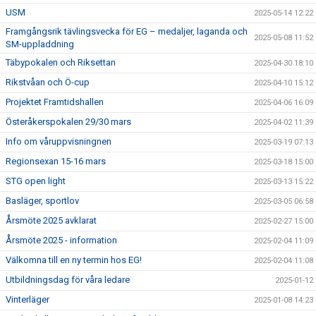
USM
2025-05-14 12:22
Framgångsrik tävlingsvecka för EG – medaljer, laganda och
2025-05-08 11:52
SM-uppladdning
Täbypokalen och Riksettan
2025-04-30 18:10
Rikstvåan och Ö-cup
2025-04-10 15:12
Projektet Framtidshallen
2025-04-06 16:09
Österåkerspokalen 29/30 mars
2025-04-02 11:39
Info om våruppvisningnen
2025-03-19 07:13
Regionsexan 15-16 mars
2025-03-18 15:00
STG open light
2025-03-13 15:22
Basläger, sportlov
2025-03-05 06:58
Årsmöte 2025 avklarat
2025-02-27 15:00
Årsmöte 2025 - information
2025-02-04 11:09
Välkomna till en ny termin hos EG!
2025-02-04 11:08
Utbildningsdag för våra ledare
2025-01-12
Vinterläger
2025-01-08 14:23