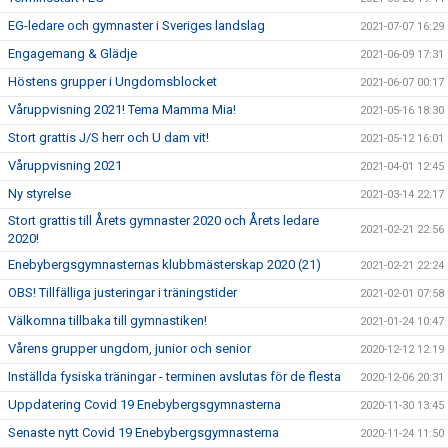
EG-ledare och gymnaster i Sveriges landslag
2021-07-07 16:29
Engagemang & Glädje
2021-06-09 17:31
Höstens grupper i Ungdomsblocket
2021-06-07 00:17
Våruppvisning 2021! Tema Mamma Mia!
2021-05-16 18:30
Stort grattis J/S herr och U dam vit!
2021-05-12 16:01
Våruppvisning 2021
2021-04-01 12:45
Ny styrelse
2021-03-14 22:17
Stort grattis till Årets gymnaster 2020 och Årets ledare
2021-02-21 22:56
2020!
Enebybergsgymnasternas klubbmästerskap 2020 (21)
2021-02-21 22:24
OBS! Tillfälliga justeringar i träningstider
2021-02-01 07:58
Välkomna tillbaka till gymnastiken!
2021-01-24 10:47
Vårens grupper ungdom, junior och senior
2020-12-12 12:19
Inställda fysiska träningar - terminen avslutas för de flesta
2020-12-06 20:31
Uppdatering Covid 19 Enebybergsgymnasterna
2020-11-30 13:45
Senaste nytt Covid 19 Enebybergsgymnasterna
2020-11-24 11:50