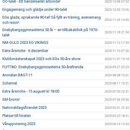
OO-talet - Ett händelserikt årtionde!
2023-12-08 07:52
Engagemang och glädje under 90-talet
2023-12-03 15:06
EGs glada, sprakande 80-tal! Så fyllt av träning, evenemang
2023-11-24 14:05
och resor!
Enebybergsgymnasterna 50 år – en tillbakablick på 1970-
2023-11-18 21:34
talet
NM-GULD 2023 EG VIKINGS
2023-11-12 17:39
Extra årsmöte - 6 december
2023-11-10 07:56
Klubbmästerskapet 2023 och EGs 50-års show
2023-11-07 19:18
FLYTTAD: Enebybergsgymnasterna 50-årsfirande
2023-09-27 22:29
Anmälan BAS7-11
2023-08-28 13:01
Schemat
2023-08-17 10:21
Extra årsmöte - 15 augusti kl 18.00
2023-07-30 22:31
SM-brons!
2023-07-04 09:56
Nationaldagsfirandet 2023
2023-05-31 21:42
Platser till hösten
2023-05-23 18:51
Våruppvisning 2023
2023-04-14 13:42