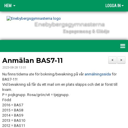
HEM
LOGGA IN
Enebybergsgymnasterna
Engagemang & Glädje
HEM
Anmälan BAS7-11
<
>
2023-08-28 13:01
DIREKTANMÄLAN
Nu finns tiderna ute för bokning/bevakning på vår
anmälningssida
för
BAS7-11!
OM ENEBYBERGSGYMNASTERNA
Vid bevakning så får du ett mail om en plats släpps och det är först till
kvarn.
P = pojkgrupp. Rosa/grön/vit = tjejgrupp.
ENGAGEMANG
Född
2016 = BAS7
NYHETER
2015 = BAS8
2014 = BAS9
POLICY & DOKUMENT
2013 = BAS10
2012 = BAS11