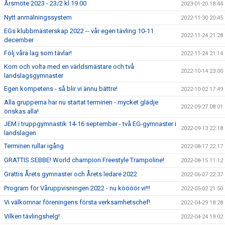
Årsmöte 2023 - 23/2 kl 19.00
2023-01-20 18:44
Nytt anmälningssystem
2022-11-30 20:45
EGs klubbmästerskap 2022 -- vår egen tävling 10-11
2022-11-24 21:28
december
Följ våra lag som tävlar!
2022-11-24 21:14
Kom och volta med en världsmästare och två
2022-10-14 23:00
landslagsgymnaster
Egen kompetens - så blir vi ännu bättre!
2022-10-02 17:49
Alla grupperna har nu startat terminen - mycket glädje
2022-09-27 08:01
önskas alla!
JEM i truppgymnastik 14-16 september - två EG-gymnaster i
2022-09-13 22:18
landslagen
Terminen rullar igång
2022-08-17 22:17
GRATTIS SEBBE! World champion Freestyle Trampoline!
2022-08-15 11:12
Grattis Årets gymnaster och Årets ledare 2022
2022-06-07 22:37
Program för Våruppvisningen 2022 - nu köööör vi!!!
2022-05-02 21:50
Vi välkomnar föreningens första verksamhetschef!
2022-04-29 18:28
Vilken tävlingshelg!
2022-04-24 19:02