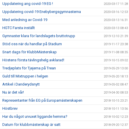
Uppdatering ang covid-19 EG !
2020-03-17 11:28
Uppdatering covid-19 Enebybergsgymnasterna
2020-03-16 12:53
Med anledning av Covid-19
2020-03-13 16:31
HGTC Farsta inställt
2020-03-13 08:43
Gymnaster klara för landslagets bruttotrupp
2019-12-10 21:39
Stöd oss när du handlar på Stadium
2019-11-17 23:38
Snart dags för KlubbMästerskap
2019-11-08 08:35
Höstens första tävlingshelg avklarad!
2019-10-15 09:02
Tredjeplats för Tjejerna på Trean
2019-05-29 13:00
Guld till Mixtruppen i helgen
2019-05-20 18:13
Artikel i Danderydsnytt
2019-05-02 08:47
Nu är det vår!
2019-04-30 08:53
Representanter från EG på Europamästerskapen
2018-10-15 23:21
Höstbrev
2018-10-11 13:56
Har du något urvuxet liggande hemma?
2018-10-02 12:23
Datum för klubbmästerskap är satt
2018-09-20 12:37