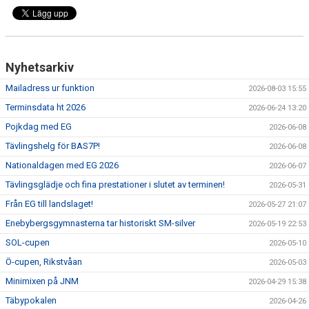
KANSLIET
VÅRA ANSTÄLLDA LEDARE
Nyhetsarkiv
VALBEREDNING
Mailadress ur funktion
2026-08-03 15:55
STYRELSE
Terminsdata ht 2026
2026-06-24 13:20
Pojkdag med EG
LAGFÖRÄLDRAR
2026-06-08
Tävlingshelg för BAS7P!
2026-06-08
HALLAR
Nationaldagen med EG 2026
2026-06-07
Tävlingsglädje och fina prestationer i slutet av terminen!
2026-05-31
FRÅGOR & SVAR
Från EG till landslaget!
2026-05-27 21:07
EVENT
Enebybergsgymnasterna tar historiskt SM-silver
2026-05-19 22:53
SOL-cupen
2026-05-10
VAL AV SPÅR
Ö-cupen, Rikstvåan
2026-05-03
KONTAKT
Minimixen på JNM
2026-04-29 15:38
Täbypokalen
2026-04-26
MEDICINSKT STÖD