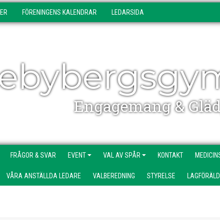
DER
FÖRENINGENS KALENDRAR
LEDARSIDA
ebybergsgy
Engagemang & Gläd
FRÅGOR & SVAR
EVENT
VAL AV SPÅR
KONTAKT
MEDICIN
VÅRA ANSTÄLLDA LEDARE
VALBEREDNING
STYRELSE
LAGFÖRÄL