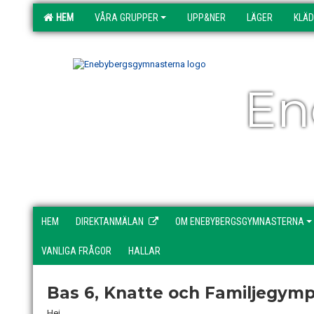
HEM
VÅRA GRUPPER
UPP&NER
LÄGER
KLÄ
En
HEM
DIREKTANMÄLAN
OM ENEBYBERGSGYMNASTERNA
VANLIGA FRÅGOR
HALLAR
Bas 6, Knatte och Familjegym
Hej