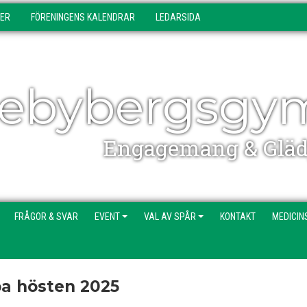
DER
FÖRENINGENS KALENDRAR
LEDARSIDA
ebybergsgy
Engagemang & Gläd
FRÅGOR & SVAR
EVENT
VAL AV SPÅR
KONTAKT
MEDICIN
pa hösten 2025