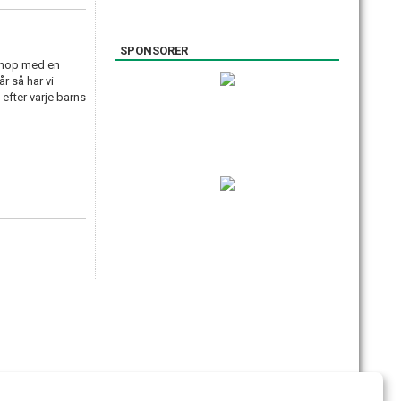
SPONSORER
 ihop med en
r så har vi
fter varje barns