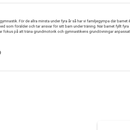
 gymnastik. För de allra minsta under fyra år så har vi familjegympa där barnet
som förälder och tar ansvar för sitt barn under träning. När barnet fyllt fyra å
r fokus på att träna grundmotorik och gymnastikens grundövningar anpassat e
)