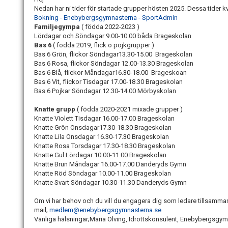
Nedan har ni tider för startade grupper hösten 2025. Dessa tider 
Bokning - Enebybergsgymnasterna - SportAdmin
Familjegympa
( födda 2022-2023 )
Lördagar och Söndagar 9.00-10.00 båda Brageskolan
Bas 6
( födda 2019, flick o pojkgrupper )
Bas 6 Grön, flickor Söndagar13.30-15.00 Brageskolan
Bas 6 Rosa, flickor Söndagar 12.00-13.30 Brageskolan
Bas 6 Blå, flickor Måndagar16.30-18.00 Brageskoan
Bas 6 Vit, flickor Tisdagar 17.00-18.30 Brageskolan
Bas 6 Pojkar Söndagar 12.30-14.00 Mörbyskolan
Knatte grupp
( födda 2020-2021 mixade grupper )
Knatte Violett Tisdagar 16.00-17.00 Brageskolan
Knatte Grön Onsdagar17.30-18.30 Brageskolan
Knatte Lila Onsdagar 16.30-17.30 Brageskolan
Knatte Rosa Torsdagar 17.30-18.30 Brageskolan
Knatte Gul Lördagar 10.00-11.00 Brageskolan
Knatte Brun Måndagar 16.00-17.00 Danderyds Gymn
Knatte Röd Söndagar 10.00-11.00 Brageskolan
Knatte Svart Söndagar 10.30-11.30 Danderyds Gymn
Om vi har behov och du vill du engagera dig som ledare tillsammans
mail;
medlem@enebybergsgymnasterna.se
Vänliga hälsningar;Maria Olving, Idrottskonsulent, Enebybergsgy