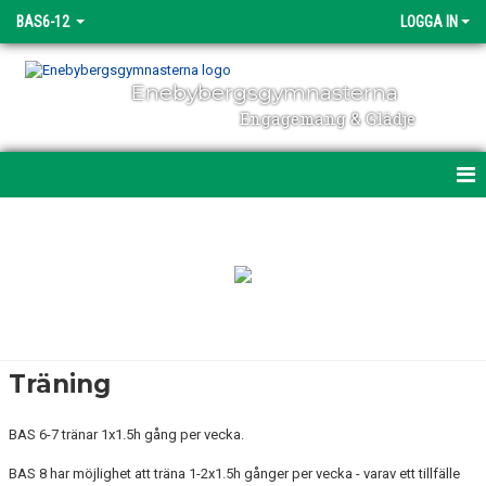
BAS6-12
LOGGA IN
Enebybergsgymnasterna
Engagemang & Glädje
BAS-GRUPPER
TRÄNING OCH TÄVLING
BILDGALLERI
GYMNASTIKSFÖRBUNDETS UTVECKLINGSMODELL
Träning
BAS 6-7 tränar 1x1.5h gång per vecka.
BAS 8 har möjlighet att träna 1-2x1.5h gånger per vecka - varav ett tillfälle