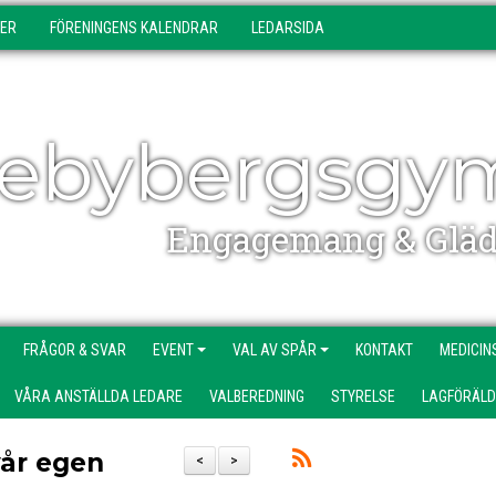
DER
FÖRENINGENS KALENDRAR
LEDARSIDA
ebybergsgy
Engagemang & Gläd
FRÅGOR & SVAR
EVENT
VAL AV SPÅR
KONTAKT
MEDICIN
VÅRA ANSTÄLLDA LEDARE
VALBEREDNING
STYRELSE
LAGFÖRÄL
vår egen
<
>