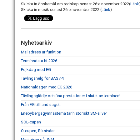
Skicka in önskemål om redskap senast 26:e november 2022(
Länk
Skicka in musik senast 26:e november 2022 (
Länk
)
Nyhetsarkiv
Mailadress ur funktion
Terminsdata ht 2026
Pojkdag med EG
Tävlingshelg för BAS7P!
Nationaldagen med EG 2026
Tävlingsglädje och fina prestationer i slutet av terminen!
Från EG till landslaget!
Enebybergsgymnasterna tar historiskt SM-silver
SOL-cupen
Ö-cupen, Rikstvåan
Minimixen på JNM