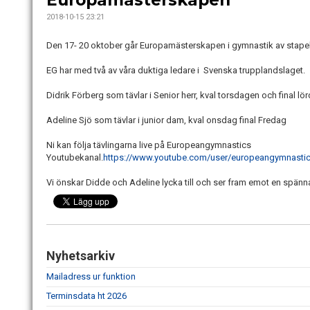
Europamästerskapen
2018-10-15 23:21
Den 17- 20 oktober går Europamästerskapen i gymnastik av stapeln
EG har med två av våra duktiga ledare i Svenska trupplandslaget.
Didrik Förberg som tävlar i Senior herr, kval torsdagen och final lö
Adeline Sjö som tävlar i junior dam, kval onsdag final Fredag
Ni kan följa tävlingarna live på Europeangymnastics
Youtubekanal.
https://www.youtube.com/user/europeangymnasti
Vi önskar Didde och Adeline lycka till och ser fram emot en spänn
Nyhetsarkiv
Mailadress ur funktion
Terminsdata ht 2026