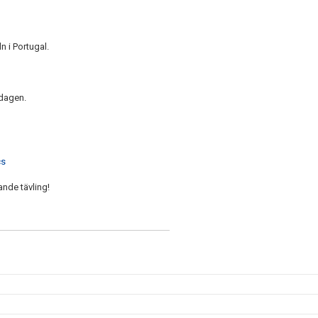
 i Portugal.
rdagen.
cs
ande tävling!