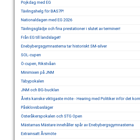
Pojkdag med EG
Tävlingshelg för BAS7P!
Nationaldagen med EG 2026
Tävlingsglädje och fina prestationer i slutet av terminen!
Från EG till landslaget!
Enebybergsgymnasterna tar historiskt SM-silver
SOL-cupen
Ö-cupen, Rikstvåan
Minimixen på JNM
Täbypokalen
JNM och BG-bucklan
Årets kanske viktigaste möte - Hearing med Politiker inför det k
Påsklovsbasläger
Österåkerspokalen och STG Open
Mästarnas Mästare innehåller spår av Enebybergsgymnasterna
Extrainsatt Årsmöte