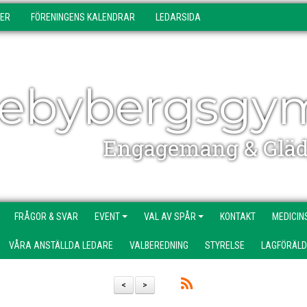
DER
FÖRENINGENS KALENDRAR
LEDARSIDA
ebybergsgy
Engagemang & Gläd
FRÅGOR & SVAR
EVENT
VAL AV SPÅR
KONTAKT
MEDICIN
VÅRA ANSTÄLLDA LEDARE
VALBEREDNING
STYRELSE
LAGFÖRÄL
<
>