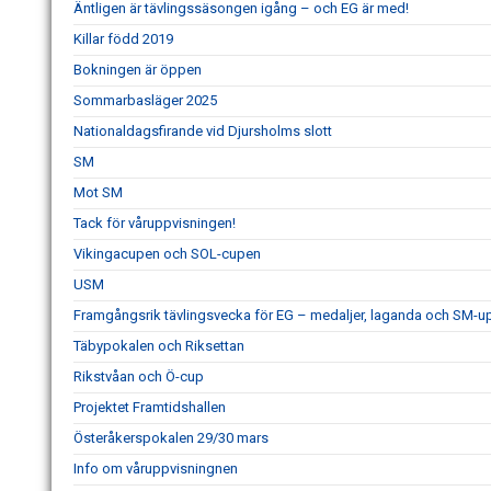
Äntligen är tävlingssäsongen igång – och EG är med!
Killar född 2019
Bokningen är öppen
Sommarbasläger 2025
Nationaldagsfirande vid Djursholms slott
SM
Mot SM
Tack för våruppvisningen!
Vikingacupen och SOL-cupen
USM
Framgångsrik tävlingsvecka för EG – medaljer, laganda och SM-
Täbypokalen och Riksettan
Rikstvåan och Ö-cup
Projektet Framtidshallen
Österåkerspokalen 29/30 mars
Info om våruppvisningnen