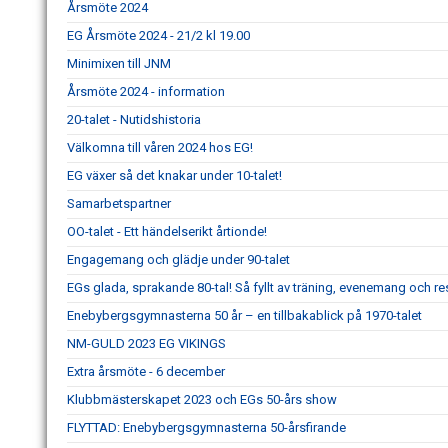
Årsmöte 2024
EG Årsmöte 2024 - 21/2 kl 19.00
Minimixen till JNM
Årsmöte 2024 - information
20-talet - Nutidshistoria
Välkomna till våren 2024 hos EG!
EG växer så det knakar under 10-talet!
Samarbetspartner
OO-talet - Ett händelserikt årtionde!
Engagemang och glädje under 90-talet
EGs glada, sprakande 80-tal! Så fyllt av träning, evenemang och re
Enebybergsgymnasterna 50 år – en tillbakablick på 1970-talet
NM-GULD 2023 EG VIKINGS
Extra årsmöte - 6 december
Klubbmästerskapet 2023 och EGs 50-års show
FLYTTAD: Enebybergsgymnasterna 50-årsfirande