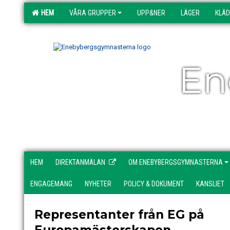
HEM
VÅRA GRUPPER
UPP&NER
LÄGER
KLÄ
En
HEM
DIREKTANMÄLAN
OM ENEBYBERGSGYMNASTERNA
ENGAGEMANG
NYHETER
POLICY & DOKUMENT
KANSLIET
Representanter från EG på