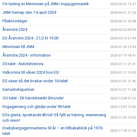
Fin tävling av Minimixen på JNM i truppgymnastik
2024-04-25 15:37
JNM Genrep den 7:e april 2024
2024-04-21 21:24
Påsklovsläger
2024-04-21 20:48
Årsmöte 2024
2024-02-22 09:09
EG Årsmöte 2024 - 21/2 kl 19.00
2024-02-14 21:49
Minimixen till JNM
2024-01-24 12:34
Årsmöte 2024 - information
2024-01-19 18:41
20-talet - Nutidshistoria
2024-01-17 21:41
Välkomna till våren 2024 hos EG!
2024-01-17 19:03
EG växer så det knakar under 10-talet!
2024-01-01 21:46
Samarbetspartner
2023-12-27 11:08
OO-talet - Ett händelserikt årtionde!
2023-12-08 07:52
Engagemang och glädje under 90-talet
2023-12-03 15:06
EGs glada, sprakande 80-tal! Så fyllt av träning, evenemang
2023-11-24 14:05
och resor!
Enebybergsgymnasterna 50 år – en tillbakablick på 1970-
2023-11-18 21:34
talet