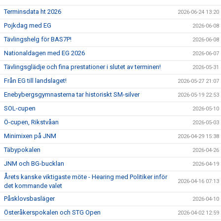
KANSLIET
Terminsdata ht 2026
2026-06-24 13:20
Pojkdag med EG
2026-06-08
VÅRA ANSTÄLLDA LEDARE
Tävlingshelg för BAS7P!
2026-06-08
VALBEREDNING
Nationaldagen med EG 2026
2026-06-07
Tävlingsglädje och fina prestationer i slutet av terminen!
2026-05-31
STYRELSE
Från EG till landslaget!
2026-05-27 21:07
LAGFÖRÄLDRAR
Enebybergsgymnasterna tar historiskt SM-silver
2026-05-19 22:53
SOL-cupen
2026-05-10
HALLAR
Ö-cupen, Rikstvåan
2026-05-03
FRÅGOR & SVAR
Minimixen på JNM
2026-04-29 15:38
Täbypokalen
2026-04-26
EVENT
JNM och BG-bucklan
2026-04-19
Årets kanske viktigaste möte - Hearing med Politiker inför
VAL AV SPÅR
2026-04-16 07:13
det kommande valet
Påsklovsbasläger
KONTAKT
2026-04-10
Österåkerspokalen och STG Open
2026-04-02 12:59
MEDICINSKT STÖD