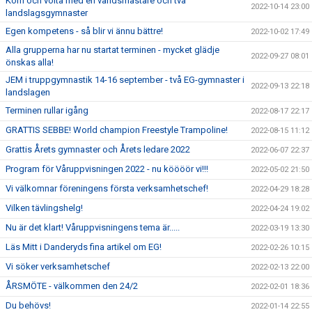
Kom och volta med en världsmästare och två
2022-10-14 23:00
landslagsgymnaster
Egen kompetens - så blir vi ännu bättre!
2022-10-02 17:49
Alla grupperna har nu startat terminen - mycket glädje
2022-09-27 08:01
önskas alla!
JEM i truppgymnastik 14-16 september - två EG-gymnaster i
2022-09-13 22:18
landslagen
Terminen rullar igång
2022-08-17 22:17
GRATTIS SEBBE! World champion Freestyle Trampoline!
2022-08-15 11:12
Grattis Årets gymnaster och Årets ledare 2022
2022-06-07 22:37
Program för Våruppvisningen 2022 - nu köööör vi!!!
2022-05-02 21:50
Vi välkomnar föreningens första verksamhetschef!
2022-04-29 18:28
Vilken tävlingshelg!
2022-04-24 19:02
Nu är det klart! Våruppvisningens tema är.....
2022-03-19 13:30
Läs Mitt i Danderyds fina artikel om EG!
2022-02-26 10:15
Vi söker verksamhetschef
2022-02-13 22:00
ÅRSMÖTE - välkommen den 24/2
2022-02-01 18:36
Du behövs!
2022-01-14 22:55