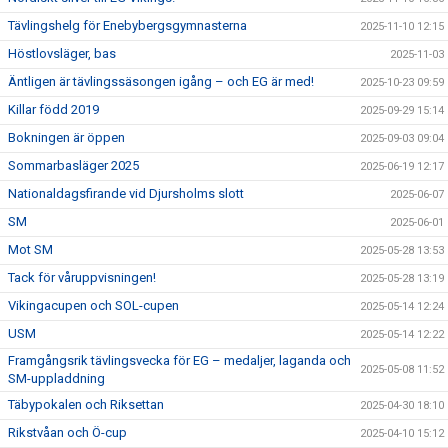
Tävlingshelg för Enebybergsgymnasterna
2025-11-10 12:15
Höstlovsläger, bas
2025-11-03
Äntligen är tävlingssäsongen igång – och EG är med!
2025-10-23 09:59
Killar född 2019
2025-09-29 15:14
Bokningen är öppen
2025-09-03 09:04
Sommarbasläger 2025
2025-06-19 12:17
Nationaldagsfirande vid Djursholms slott
2025-06-07
SM
2025-06-01
Mot SM
2025-05-28 13:53
Tack för våruppvisningen!
2025-05-28 13:19
Vikingacupen och SOL-cupen
2025-05-14 12:24
USM
2025-05-14 12:22
Framgångsrik tävlingsvecka för EG – medaljer, laganda och
2025-05-08 11:52
SM-uppladdning
Täbypokalen och Riksettan
2025-04-30 18:10
Rikstvåan och Ö-cup
2025-04-10 15:12