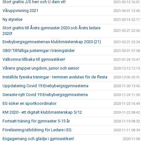
Stort grattis J/S herr och U dam vit!
2021-05-12 16:01
Våruppvisning 2021
2021-04-01 12:45
Ny styrelse
2021-03-14 22:17
Stort grattis till Årets gymnaster 2020 och Årets ledare
2021-02-21 22:56
2020!
Enebybergsgymnasternas klubbmästerskap 2020 (21)
2021-02-21 22:24
OBS! Tillfälliga justeringar i träningstider
2021-02-01 07:58
Välkomna tillbaka till gymnastiken!
2021-01-24 10:47
Vårens grupper ungdom, junior och senior
2020-12-12 12:19
Inställda fysiska träningar - terminen avslutas för de flesta
2020-12-06 20:31
Uppdatering Covid 19 Enebybergsgymnasterna
2020-11-30 13:45
Senaste nytt Covid 19 Enebybergsgymnasterna
2020-11-24 11:50
EG söker en sportkoordinator
2020-11-23 16:49
KM 2020 - ett digitalt klubbmästerskap 5/12
2020-11-22 08:42
Fortsatt träning för gymnaster 5-15 år
2020-11-19 08:32
Föreläsning/utbildning för Ledare i EG
2020-11-11 08:34
Engagemang och glädje i gymnastiken!
2020-11-08