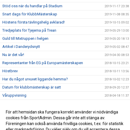
Stöd oss när du handlar på Stadium
2019-11-17 23:38
Snart dags för KlubbMästerskap
2019-11-08 08:35
Höstens första tävlingshelg avklarad!
2019-10-15 09:02
Tredjeplats för Tjejerna på Trean
2019-05-29 13:00
Guld till Mixtruppen i helgen
2019-05-20 18:13
Artikel i Danderydsnytt
2019-05-02 08:47
Nu är det vår!
2019-04-30 08:53
Representanter från EG på Europamästerskapen
2018-10-15 23:21
Höstbrev
2018-10-11 13:56
Har du något urvuxet liggande hemma?
2018-10-02 12:23
Datum för klubbmästerskap är satt
2018-09-20 12:37
Våruppvisning
2018-04-18 11:37
Påsklovsläger
2018-03-14 10:16
Verksamhetsberättelse 2016-2017
För att hemsidan ska fungera korrekt använder vi nödvändiga
2018-03-08 10:33
cookies från SportAdmin. Dessa går inte att stänga av.
EG på RT & RM-pojkar
2017-09-04 11:39
Föreningen kan också använda frivilliga cookies, t.ex. för statistik
eller marknadsföring. Du väljer själv om du vill acceptera dessa.