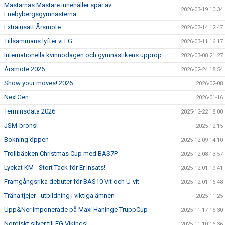
Mästarnas Mästare innehåller spår av
2026-03-19 10:34
Enebybergsgymnasterna
Extrainsatt Årsmöte
2026-03-14 12:47
Tillsammans lyfter vi EG
2026-03-11 16:17
Internationella kvinnodagen och gymnastikens upprop
2026-03-08 21:27
Årsmöte 2026
2026-02-24 18:54
Show your moves! 2026
2026-02-08
NextGen
2026-01-16
Terminsdata 2026
2025-12-22 18:00
JSM-brons!
2025-12-15
Bokning öppen
2025-12-09 14:10
Trollbäcken Christmas Cup med BAS7P
2025-12-08 13:57
Lyckat KM - Stort Tack för Er Insats!
2025-12-01 19:41
Framgångsrika debuter för BAS10 Vit och U-vit
2025-12-01 16:48
Träna tjejer - utbildning i viktiga ämnen
2025-11-25
Upp&Ner imponerade på Maxi Haninge TruppCup
2025-11-17 15:30
Nordiskt silver till EG Vikings!
2025-11-10 16:36