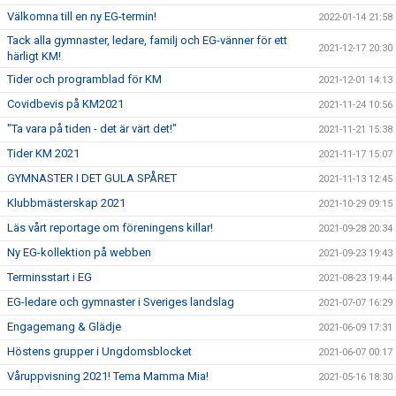
Välkomna till en ny EG-termin!
2022-01-14 21:58
Tack alla gymnaster, ledare, familj och EG-vänner för ett
2021-12-17 20:30
härligt KM!
Tider och programblad för KM
2021-12-01 14:13
Covidbevis på KM2021
2021-11-24 10:56
"Ta vara på tiden - det är värt det!"
2021-11-21 15:38
Tider KM 2021
2021-11-17 15:07
GYMNASTER I DET GULA SPÅRET
2021-11-13 12:45
Klubbmästerskap 2021
2021-10-29 09:15
Läs vårt reportage om föreningens killar!
2021-09-28 20:34
Ny EG-kollektion på webben
2021-09-23 19:43
Terminsstart i EG
2021-08-23 19:44
EG-ledare och gymnaster i Sveriges landslag
2021-07-07 16:29
Engagemang & Glädje
2021-06-09 17:31
Höstens grupper i Ungdomsblocket
2021-06-07 00:17
Våruppvisning 2021! Tema Mamma Mia!
2021-05-16 18:30