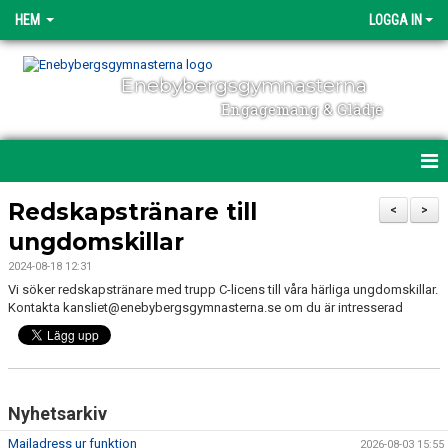
HEM
LOGGA IN
Enebybergsgymnasterna
Engagemang & Glädje
HEM
Redskapstränare till
<
>
ungdomskillar
DIREKTANMÄLAN
2024-08-18 12:31
OM ENEBYBERGSGYMNASTERNA
Vi söker redskapstränare med trupp C-licens till våra härliga ungdomskillar.
Kontakta kansliet@enebybergsgymnasterna.se om du är intresserad
ENGAGEMANG
NYHETER
Nyhetsarkiv
POLICY & DOKUMENT
Mailadress ur funktion
2026-08-03 15:55